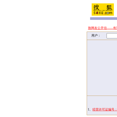
致网友公开信——有
用户：
1、
经营许可证编号：京I