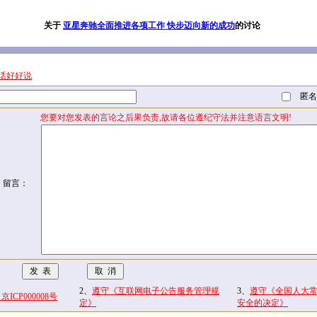
关于
亚星奔驰全面推进各项工作 快步迈向新的成功
的讨论
话好好说
匿名
您要对您发表的言论之后果负责,故请各位遵纪守法并注意语言文明!
留言：
2、
遵守《互联网电子公告服务管理规
3、
遵守《全国人大
CP000008号
定》
安全的决定》