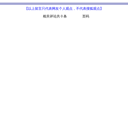
【以上留言只代表网友个人观点，不代表搜狐观点】
相关评论共 0 条
页码