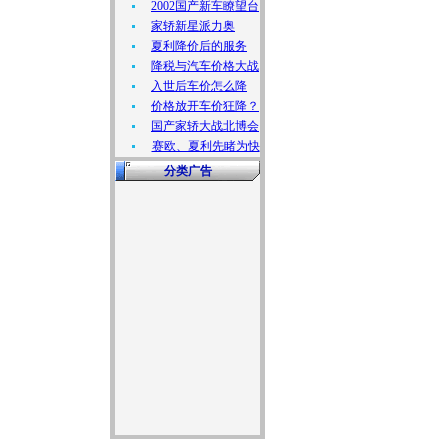
2002国产新车瞭望台
家轿新星派力奥
夏利降价后的服务
降税与汽车价格大战
入世后车价怎么降
价格放开车价狂降？
国产家轿大战北博会
赛欧、夏利先睹为快
分类广告