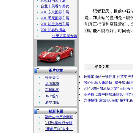
2002日内瓦车展
台北车展香车美女
记者获悉，目前中石油正
2001东京国际车展
是，加油站的盈利是不能
2001悉尼国际车展
2001法兰克福车展
能真正把便利店经营好，
2001长春汽博会
利店能不能办好，时间会
>>更多车展专题
相关文章
图片欣赏
违规加油站一律停业 经贸委严
香车美女
黑心油站大赚黑钱--揭开加油
品牌车廊
3个“500座加油站之梦” 三巨
车展酷图
高科技点燃中国加油站第一把“
360°观车
方便快捷 京城400座加油站年底
豪华加长
精彩专题
福特皮卡历史回顾
3.15汽车维权专题
“新老三样”大比拼