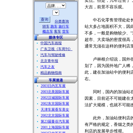
卖点。但是，几年过去了
大吉，前景不容乐观。
中石化零售管理处处长卢
分类查询
轿车
跑车
旅行车
站大多占地面积不大，因
概念车
客车
货车
不多，一般是购物较少、
媒体专区
超市、大卖场的密度很高
中国汽车画报
通常无须在这样的便利店
广东卫视《车周刊》
汽车与驾驶维修
卢林根介绍说，国外很多
北京青年报
划了，因为国外地广人稀
汽车之友
此，建在加油站中的便利
精品购物指南
右。
车展速递
2003日内瓦车展
2003北美国际车展
同时，国内的加油站在设
2002汉城国际车展
因素，目前还不可能建在
2002东京国际车展
法扩大规模，也就不可能
天津车展香车美女
2002北京国际车展
此外，加油站便利店的一
第23届曼谷汽车展
有严格的规定，香烟之类
2001上海国际车展
利店的发展举步维艰。