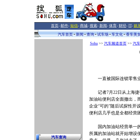
首页
-
邮件
-
短信
-
商城
-
搜索
-
新闻
-
体育
-
财经
-
IT
-
娱
汽车首页
新闻
查询
试车场
车文化
香车美
Sohu
>>
汽车频道首页
>>
汽
一直被国际连锁零售业认
记者7月22日从上海捷
加油站便利店全面撤出，
企业“可的”随后试探性开
便利店几乎也是全都经营
国内加油站经营单一的弊
所属的加油站就开始增设
汽车查询