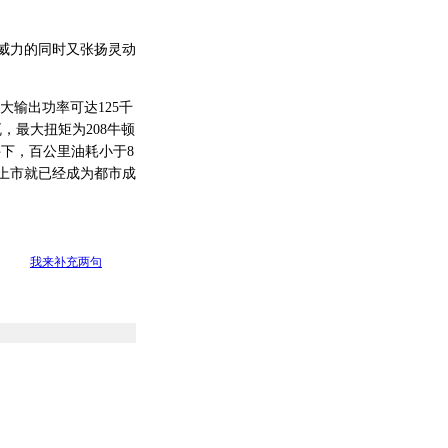
悍威力的同时又张扬灵动
最大输出功率可达125千
瓦，最大扭矩为208牛顿
条件下，百公里油耗小于8
未上市就已经成为都市成
我来补充两句