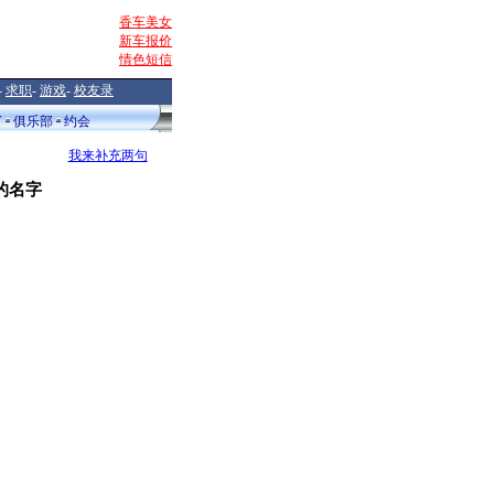
香车美女
新车报价
情色短信
-
求职
-
游戏
-
校友录
V
俱乐部
约会
我来补充两句
的名字