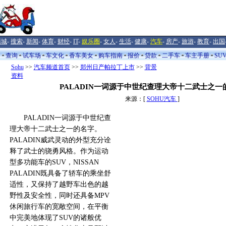
商城
-
搜索
-
新闻
-
体育
-
财经
-
IT
-
娱乐圈
-
女人
-
生活
-
健康
-
汽车
-
房产
-
旅游
-
教育
-
出国
闻
查询
试车场
车文化
香车美女
购车指南
报价
贷款
二手车
车主手册
SU
Sohu
>>
汽车频道首页
>>
郑州日产帕拉丁上市
>>
背景
资料
PALADIN一词源于中世纪查理大帝十二武士之一
来源：[
SOHU汽车
]
PALADIN一词源于中世纪查
理大帝十二武士之一的名字。
PALADIN威武灵动的外型充分诠
释了武士的骁勇风格。作为运动
型多功能车的SUV，NISSAN
PALADIN既具备了轿车的乘坐舒
适性，又保持了越野车出色的越
野性及安全性，同时还具备MPV
休闲旅行车的宽敞空间，在平衡
中完美地体现了SUV的诸般优