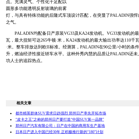
点。充满灵气、个性化十足配以
圆形多功能透明反射玻璃的前雾
灯，与具有特殊功能的后隆式车顶设计匹配，在突显了PALADIN强
之气。
PALADIN均配备日产原装VG33及KA24发动机。VG33发动机的
瓦，最大扭矩可达265牛顿·米，KA24发动机的最大输出功率达110千
·米。整车排放达到欧II标准。经测算，PALADIN在90公里/小时的
升，燃油经济性接近轿车水平。这种外秀内慧的品质让PALADIN还
功人士的追踪热点。
相关文章
都市精英群体SUV需求日趋强烈 郑州日产率先开拓市场
“皮卡之王”之称的郑州日产要打造“中国SUV第一品牌”
郑州日产汽车有限公司：日产在中国的商用车生产基地
日本日产进入中国已经30年 正积极推行新的“180”计划