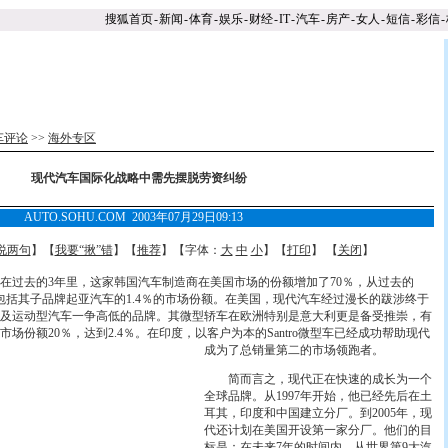
搜狐首页
-
新闻
-
体育
-
娱乐
-
财经
-
IT
-
汽车
-
房产
-
女人
-
短信
-
彩信
-
车评论
>>
海外专区
现代汽车国际化战略中需先摆脱劳资纠纷
AUTO.SOHU.COM 2003年07月29日09:13
说两句
】【
我要“揪”错
】【
推荐
】【字体：
大
中
小
】【
打印
】 【
关闭
】
过去的3年里，这家韩国汽车制造商在美国市场的份额增加了70％，从过去的
还不包括其子品牌起亚汽车的1.4％的市场份额。在美国，现代汽车经过漫长的跋涉终于
及运动型汽车一争高低的品牌。其微型轿车在欧洲特别是意大利更是备受推崇，有
市场份额20％，达到2
.4％。在印度，以客户为本的Santro微型车已经成功帮助现代
成为了总销量第二的市场领跑者。
简而言之，现代正在快速的成长为一个
全球品牌。从1997年开始，他已经先后在土
耳其，印度和中国建立分厂。到2005年，现
代还计划在美国开设第一家分厂。他们的目
标是：在未来7年的时间内，从世界第9大汽