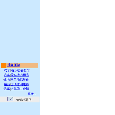
搜狐商城
·
汽车
|
香水扮香爱车
·
汽车
|
爱车清洁用品
·
化妆
|
玉兰油惊爆价
·
精品
|
运动休闲服饰
·
汽车
|
送龟牌白金蜡
更多...
-- 给编辑写信