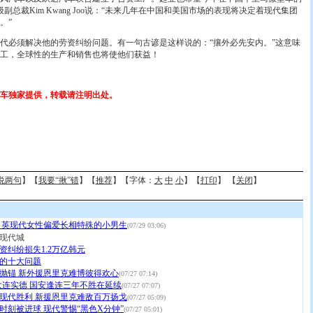
总裁Kim Kwang Joo说：“未来几年在中国和美国市场的表现将决定着现代集团
。”
必须解决他的劳资纠纷问题。有一句古谚是这样说的：“攘外必先安内。”这意味
工，全球性的生产和销售也将使他们获益！
车独家提供，转载请注明出处。
说两句
】【
我要“揪”错
】【
推荐
】【字体：
大
中
小
】【
打印
】 【
关闭
】
 英现代女性偏爱长相特殊的小男生
(07/29 03:06)
现代城
资纠纷损失1.2万亿韩元
的十大问题
抛锚 新外援恩里克难博彼得欢心
(07/27 07:14)
2大连实德 国安逢连三年不胜在延续
(07/27 07:07)
现代胜利 新援恩里克难敌百万扬戈
(07/27 05:09)
时刻被进球 现代警惕“黑色X分钟”
(07/27 05:01)