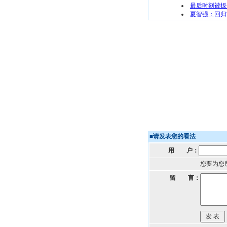
最后时刻被扳
夏智强：回归
■
请发表您的看法
用 户：
您要为您
留 言：