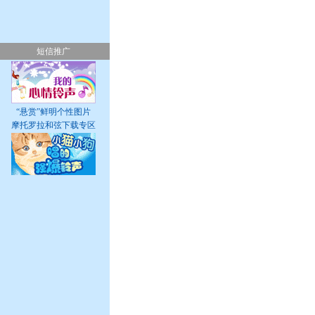
短信推广
“悬赏”鲜明个性图片
摩托罗拉和弦下载专区