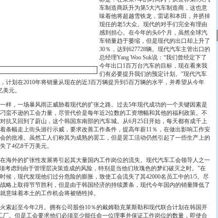
车制造商跃升为第5大汽车制造商，这也意
味着他将超越雪铁龙，雷诺和本田，并挤掉
现任的老5大众。现代的对手们完全有理由
感到担心。在今年的头6个月，虽然全球汽
车销量趋于萎缩，但是现代的出口却上升了
30％，达到627728辆。现代汽车主管出口的
总经理Yang Woo Suk说：“我们曾经定下了
今年出口1百万台汽车的目标，现在看来我
们有必要提升我们的预定计划。”现代汽车
，计划在2010年将销量从现在的近3百万辆提升到5百万辆的水平，并希望从今年
3亿美元。
样，一场暴风雨正威胁着现代的扩张之路。过去5年现代成功的一个关键因素是
刁蛮不逊的工会力量，尽管代价是每年近2位数的工资增幅和其他的福利政策。不
对抗又回到了蔚山，这个韩国东南部的汽车城。从6月25日开始，每天都有成千上
着条幅走上街头游行示威，要求改善工作条件，提高年薪11％，在做出影响工作安
会的批准。虽然工人们称其为成熟的罢工，但是罢工活动仍然引起了一些生产上的
失了4亿8千万美元。
海外的扩张性发展将引起其大量国内工作岗位的流失。现代汽车工会领导人之一
我们当然必须考虑到由于管理层决策造成的风险，特别是当他们玫瑰色的梦幻破灭之时。”在
的时候，现代发现他们过分危险的膨胀，致使工会流失了其42000名员工中的1/5。尽
战略上取得节节胜利，但是由于韩国经济的持续萧条，现代今年国内的销量降低了
许就意味着本土的工作机会将被牺牲掉。
索起至今年2月。拥有公司股份10％的戴姆勒克莱斯勒和现代联合计划在韩国开
工厂。但是工会要求他们必须至少能任命一位理事并保证工作岗位的数量，即使合