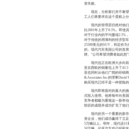
资失败。
现在，分析家们并不奢望这
工人们将要求在这个蛋糕上分
现代的管理层仍然对他们的全
比2001年上升了8.3%。
对于行业内的平均萎缩2.5%
对于传统的用薄利的经济型车型
25589美元的SUV，和定价为
的。现代汽车美国公司的首席执行
牌。”公司希望消费者如此想
现代也正在欧洲大步向前。在
亚在西欧的销量也上升了43
亚也同时从他们广阔的经销商网
& Associates Inc.
购买现代已经不是一种冒险的
现代即将面对的最大的挑战来
式投入使用。他将每年向美国市
竞争者都极为重视这一新举动。丰
惊叹的成绩并成功扩充了他们
现代的另一个重要的新市场
资企业，他们成功赢得了立足点
5万辆以上。明年，现代还计划
50万辆。起亚汽车也已经和