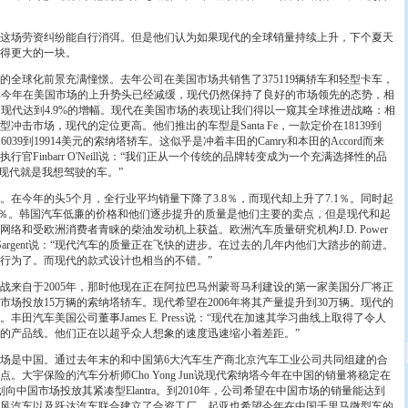
场劳资纠纷能自行消弭。但是他们认为如果现代的全球销量持续上升，下个夏天
得更大的一块。
球化前景充满憧憬。去年公司在美国市场共销售了375119辆轿车和轻型卡车，
即使其今年在美国市场的上升势头已经减缓，现代仍然保持了良好的市场领先的态势，相
，现代达到4.9%的增幅。现代在美国市场的表现让我们得以一窥其全球推进战略：相
冲击市场，现代的定位更高。他们推出的车型是Santa Fe，一款定价在18139到
16039到19914美元的索纳塔轿车。这似乎是冲着丰田的Camry和本田的Accord而来
官Finbarr O'Neill说：“我们正从一个传统的品牌转变成为一个充满选择性的品
“现代就是我想驾驶的车。”
今年的头5个月，全行业平均销量下降了3.8％，而现代却上升了7.1％。同时起
.5％。韩国汽车低廉的价格和他们逐步提升的质量是他们主要的卖点，但是现代和起
络和受欧洲消费者青睐的柴油发动机上获益。欧洲汽车质量研究机构J.D. Power
的理事David Sargent说：“现代汽车的质量正在飞快的进步。在过去的几年内他们大踏步的前进。
行为了。而现代的款式设计也相当的不错。”
自于2005年，那时他现在正在阿拉巴马州蒙哥马利建设的第一家美国分厂将正
场投放15万辆的索纳塔轿车。现代希望在2006年将其产量提升到30万辆。现代的
田汽车美国公司董事James E. Press说：“现代在加速其学习曲线上取得了令人
的产品线。他们正在以超乎众人想象的速度迅速缩小着差距。”
是中国。通过去年末的和中国第6大汽车生产商北京汽车工业公司共同组建的合
。大宇保险的汽车分析师Cho Yong Jun说现代索纳塔今年在中国的销量将稳定在
向中国市场投放其紧凑型Elantra。到2010年，公司希望在中国市场的销量能达到
东风汽车以及跃达汽车联合建立了合资工厂。起亚也希望今年在中国千里马微型车的