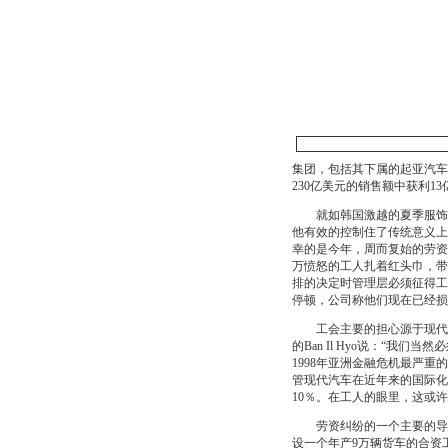
集团，包括其下属的起亚汽车
230亿美元的销售额中获利1
就如韩国激越的夏季服饰一
他有效的控制住了传统意义上
幸的是今年，周而复始的劳资
万愤怒的工人扎着红头巾，带
排的决定时管理层必须征得工
停顿，公司称他们现在已经损
工会主要的担心源于现代在
的Ban Il Hyo说：“
1998年亚洲金融危机最严重
管现代汽车在近年来的国际化
10％。在工人的眼里，这或
劳资纠纷的一个主要的导火
设一个年产9万辆货车的合资