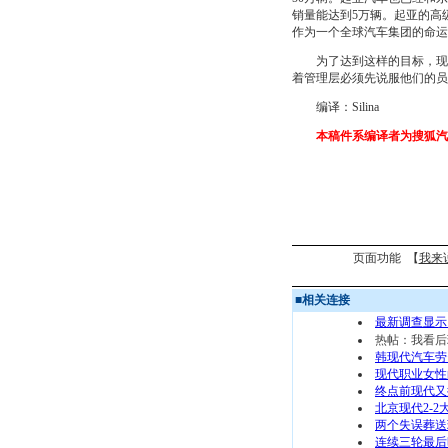
销量能达到5万辆。起亚的高级副
作为一个全球汽车集团的命运
为了达到这样的目标，现代
着管理层必须先说服他们的员
编译：Silina
本稿件系编译者为搜狐汽
页面功能 【
我来
■
相关连接
最新调查显示
热帖：我看后
韩现代汽车劳
现代职业女性
终点前现代又
北京现代2-
两个失误葬送
连续三轮最后