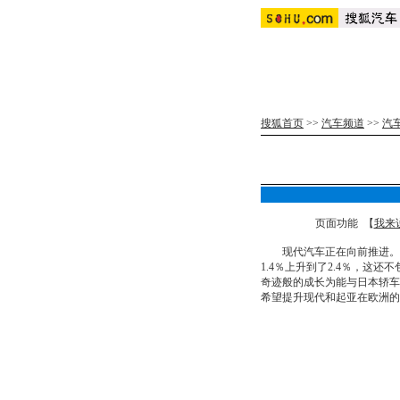
搜狐首页
>>
汽车频道
>>
汽
页面功能 【
我来
现代汽车正在向前推进。在
1.4％上升到了2.4％，这
奇迹般的成长为能与日本轿车
希望提升现代和起亚在欧洲的