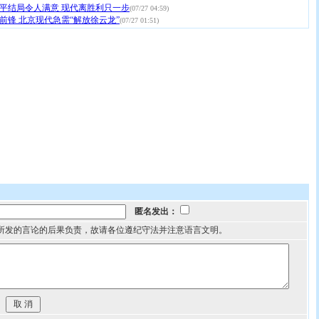
平结局令人满意 现代离胜利只一步
(07/27 04:59)
前锋 北京现代急需“解放徐云龙”
(07/27 01:51)
匿名发出：
所发的言论的后果负责，故请各位遵纪守法并注意语言文明。