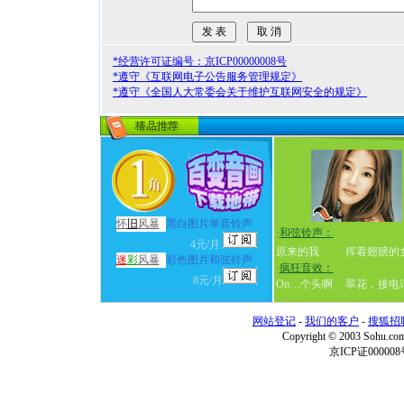
*经营许可证编号：京ICP00000008号
*遵守《互联网电子公告服务管理规定》
*遵守《全国人大常委会关于维护互联网安全的规定》
怀
旧
风暴
黑白图片单音铃声
·
和弦铃声：
4元/月
原来的我
挥着翅膀的
迷
彩
风暴
彩色图片和弦铃声
·
疯狂音效：
8元/月
On…个头啊
翠花，接电
网站登记
-
我们的客户
-
搜狐招
Copyright © 2003 Sohu.c
京ICP证000