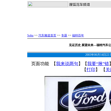
Sohu
>>
汽车频道首页
>>
专题
>>
福特百年
见证历史 展望未来—福特汽车
2003年06月14日22
页面功能 【
我来说两句
】【
我要“揪”错
【
打印
】 【
关