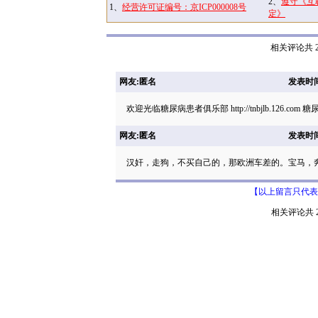
2、
遵守《互
1、
经营许可证编号：京ICP000008号
定》
相关评论共 2
网友:匿名
发表时间: 
欢迎光临糖尿病患者俱乐部 http://tnbjlb.126.c
网友:匿名
发表时间: 
汉奸，走狗，不买自己的，那欧洲车差的。宝马，
【以上留言只代表
相关评论共 2