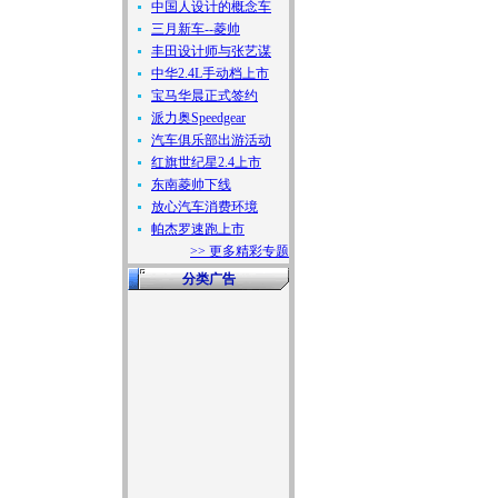
中国人设计的概念车
三月新车--菱帅
丰田设计师与张艺谋
中华2.4L手动档上市
宝马华晨正式签约
派力奥Speedgear
汽车俱乐部出游活动
红旗世纪星2.4上市
东南菱帅下线
放心汽车消费环境
帕杰罗速跑上市
>> 更多精彩专题
分类广告