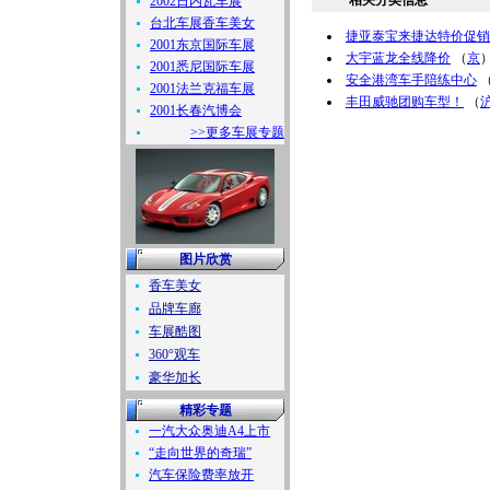
相关分类信息
2002日内瓦车展
台北车展香车美女
捷亚泰宝来捷达特价促销
2001东京国际车展
大宇蓝龙全线降价
（
京
2001悉尼国际车展
安全港湾车手陪练中心
2001法兰克福车展
丰田威驰团购车型！
（
2001长春汽博会
>>更多车展专题
图片欣赏
香车美女
品牌车廊
车展酷图
360°观车
豪华加长
精彩专题
一汽大众奥迪A4上市
“走向世界的奇瑞”
汽车保险费率放开