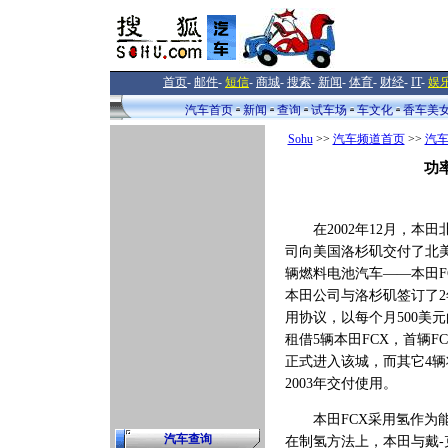
首页
-
邮件
-
短信
-
商城
-
搜索
-
新闻
-
体育
-
财经
-
IT
-
娱
汽车首页
新闻
查询
试车场
车文化
香车美
Sohu
>>
汽车频道首页
>>
汽
功
在2002年12月，本田
司向美国洛杉矶交付了北
辆燃料电池汽车——本田F
本田公司与洛杉矶签订了2
用协议，以每个月500美
租借5辆本田FCX，首辆F
正式进入该城，而其它4辆
2003年交付使用。
本田FCX采用氢作为
汽车查询
在制氢方法上，本田与戴-