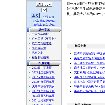
特一样采用“甲醇重整”以
池“电堆”里生成电来推动
机。其最大功率为60kW，
分类查询
轿车
跑车
旅行车
概念车
客车
货车
媒体专区
中国汽车画报
广东卫视《车周刊》
汽车与驾驶维修
相关文章
北京青年报
汽车之友
海湾局势敲响警钟 开发
精品购物指南
关注电动车辆 华南国际
丰田开始为各型不符美排
车展速递
2003日内瓦车展
麻省理工：混合动力比纯
2003北美国际车展
实行欧Ⅱ标准后上海的大气
2002汉城国际车展
满足加州排放法规 全球
2002东京国际车展
日本汽车公司开始着手提
天津车展香车美女
环保车能够免税 Prius
2002北京国际车展
美洛杉矶市政府部门开始
第23届曼谷汽车展
2001上海国际车展