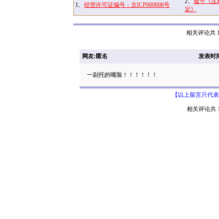
2、
遵守《互
1、
经营许可证编号：京ICP000008号
定》
相关评论共 1
网友:匿名
发表时间: 
一副托的嘴脸！！！！！！
【以上留言只代表
相关评论共 1