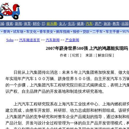
商城
-
搜索
-
新闻
-
体育
-
财经
-
IT
-
娱乐圈
-
女人
-
生活
-
健康
-
汽车
-
房产
-
旅游
-
教育
-
出国
闻
查询
试车场
车文化
香车美女
购车指南
报价
贷款
二手车
车主手册
SU
Sohu
>>
汽车频道首页
>>
汽车新闻
>>
产业新闻
2007年跻身世界500强 上汽的鸿愿能实现吗
作者：[ 纪哲 ] 来源：[ 解放日报 ]
日前从上汽集团传出消息：未来５年上汽集团将加快发展、做大做
年实现年产汽车１００万辆、跻身世界５００强、自主开发汽车５万
的一个步骤，上汽集团汽车工程研究院日前正式揭牌成立，表明上汽
识产权、自主品牌产品的开发基地和制造技术研究基地。
上汽汽车工程研究院系在上海汽车工业技术中心、上海内燃机研究
建立而成，由整车开发部、科研部、动力总成部和材料部组成。该研
上汽集团产品的竞争研究和对整车企业产品规划的指导，通过体制和
产品计划、开发与设计全过程管理为一体的自主产品开发管理模式，