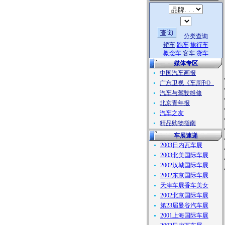
分类查询
轿车
跑车
旅行车
概念车
客车
货车
媒体专区
中国汽车画报
广东卫视《车周刊》
汽车与驾驶维修
北京青年报
汽车之友
精品购物指南
车展速递
2003日内瓦车展
2003北美国际车展
2002汉城国际车展
2002东京国际车展
天津车展香车美女
2002北京国际车展
第23届曼谷汽车展
2001上海国际车展