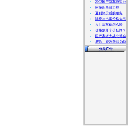
2002国产新车瞭望台
家轿新星派力奥
夏利降价后的服务
降税与汽车价格大战
入世后车价怎么降
价格放开车价狂降？
国产家轿大战北博会
赛欧、夏利先睹为快
分类广告