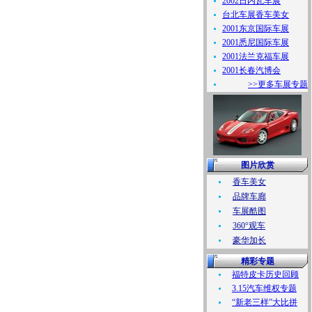
2002日内瓦车展
台北车展香车美女
2001东京国际车展
2001悉尼国际车展
2001法兰克福车展
2001长春汽博会
>>更多车展专题
图片欣赏
香车美女
品牌车廊
车展酷图
360°观车
豪华加长
精彩专题
福特皮卡历史回顾
3.15汽车维权专题
“新老三样”大比拼