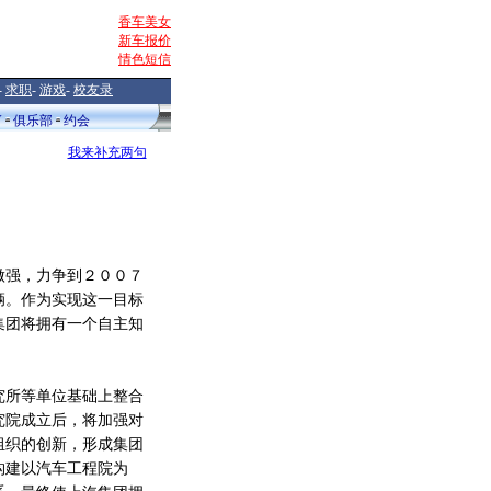
香车美女
新车报价
情色短信
-
求职
-
游戏
-
校友录
V
俱乐部
约会
我来补充两句
强，力争到２００７
辆。作为实现这一目标
集团将拥有一个自主知
所等单位基础上整合
究院成立后，将加强对
组织的创新，形成集团
构建以汽车工程院为