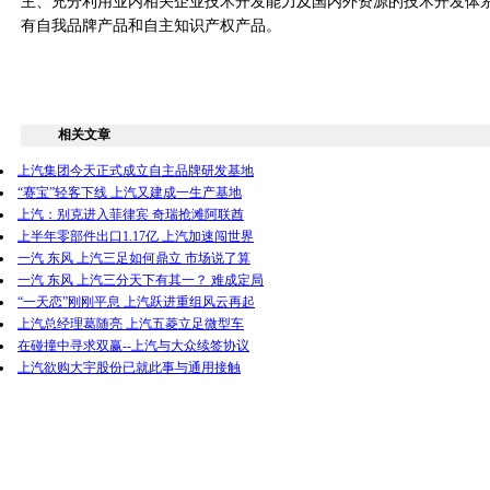
主、充分利用业内相关企业技术开发能力及国内外资源的技术开发体
有自我品牌产品和自主知识产权产品。
相关文章
上汽集团今天正式成立自主品牌研发基地
“赛宝”轻客下线 上汽又建成一生产基地
上汽：别克进入菲律宾 奇瑞抢滩阿联酋
上半年零部件出口1.17亿 上汽加速闯世界
一汽 东风 上汽三足如何鼎立 市场说了算
一汽 东风 上汽三分天下有其一？ 难成定局
“一天恋”刚刚平息 上汽跃进重组风云再起
上汽总经理葛随亮 上汽五菱立足微型车
在碰撞中寻求双赢--上汽与大众续签协议
上汽欲购大宇股份已就此事与通用接触