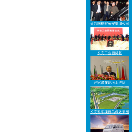
吴邦国视察长安集团公司
长安工业园奠基
尹家绪在论坛上讲话
长安整车项目鸟瞰效果图