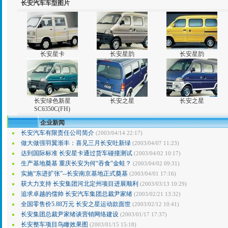
长安汽车车型图片
长安星卡
长安星韵
长安星韵
长安绿色新星
长安之星
长安之星
SC6350C(FH)
企业新闻
长安汽车有限责任公司简介
(2003/04/14 22:17)
做大做强羽翼渐丰：喜见三月长安吐新绿
(2003/04/07 11:23)
达到国际标准 长安星卡通过货车碰撞测试
(2003/04/02 10:17)
生产基地奠基 重庆长安为何“吞食”金蛙？
(2003/04/02 09:31)
实施“东进扩张”--长安南京基地正式奠基
(2003/04/01 17:16)
获大力支持 长安集团河北定州项目进展顺利
(2003/03/13 10:29)
追求卓越的儒帅 长安汽车集团总裁尹家绪
(2003/02/21 13:32)
全国零售价5.88万元 长安之星运动款面世
(2003/02/12 10:41)
长安集团总裁尹家绪谈营销网络建设
(2003/01/17 17:37)
长安整车项目鸟瞰效果图
(2003/01/15 15:18)