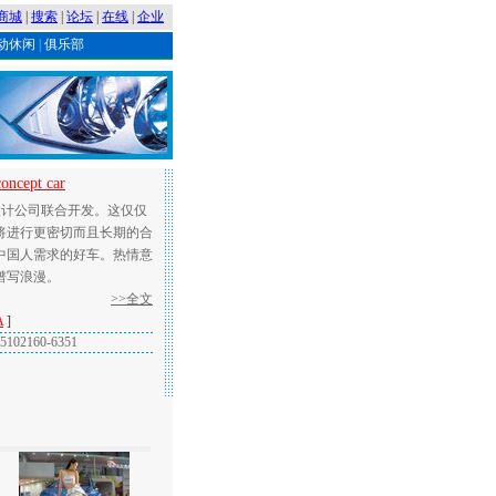
商城
|
搜索
|
论坛
|
在线
|
企业
动休闲
|
俱乐部
ept car
计公司联合开发。这仅仅
将进行更密切而且长期的合
中国人需求的好车。热情意
谱写浪漫。
>>全文
A
]
02160-6351