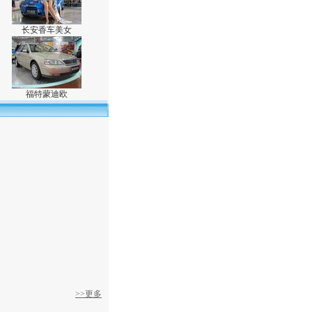
长安香车美女
福特蒙迪欧
>>更多