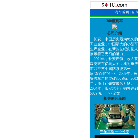
汽车首页
|
新
360度观车
公司介绍
长安，中国历史最为悠久的
工业企业，中国最大的小型车
生产企业，在新的世纪向世人
展示着它无穷的魅力。
2001年，长安产值、收入双
双突破百亿元大关，成为重庆
市乃至整个国防系统第一
家“双百亿”企业。2002年，长
安汽车产销突破30万辆。2003
年，预计产销突破40万辆。
2004年，长安汽车产销将达到
50万辆。
>>全文
相关图片新闻
三年再造一个长安