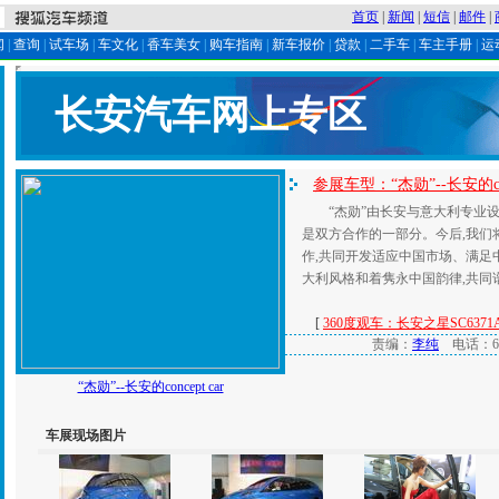
首页
|
新闻
|
短信
|
邮件
|
闻
|
查询
|
试车场
|
车文化
|
香车美女
|
购车指南
|
新车报价
|
贷款
|
二手车
|
车主手册
|
运
长安汽车网上专区
参展车型：“杰勋”--长安的conc
“杰勋”由长安与意大利专业设
是双方合作的一部分。今后,我们
作,共同开发适应中国市场、满足
大利风格和着隽永中国韵律,共同
[
360度观车：长安之星SC6371
责编：
李纯
电话：651
“杰勋”--长安的concept car
车展现场图片