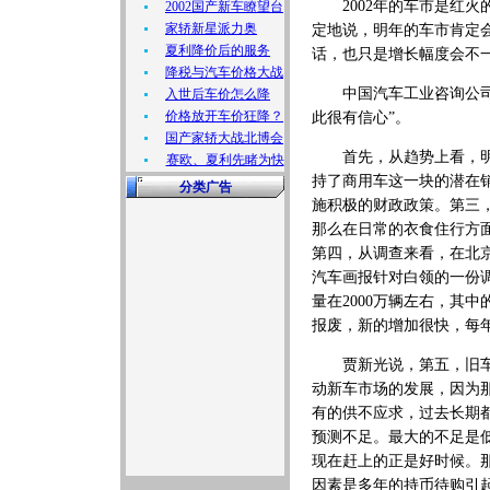
2002年的车市是红火的
2002国产新车瞭望台
家轿新星派力奥
定地说，明年的车市肯定
夏利降价后的服务
话，也只是增长幅度会不
降税与汽车价格大战
中国汽车工业咨询公司首
入世后车价怎么降
价格放开车价狂降？
此很有信心”。
国产家轿大战北博会
首先，从趋势上看，明年
赛欧、夏利先睹为快
持了商用车这一块的潜在销
分类广告
施积极的财政政策。第三
那么在日常的衣食住行方
第四，从调查来看，在北
汽车画报针对白领的一份调
量在2000万辆左右，其
报废，新的增加很快，每年
贾新光说，第五，旧车市
动新车市场的发展，因为那
有的供不应求，过去长期
预测不足。最大的不足是
现在赶上的正是好时候。那
因素是多年的持币待购引