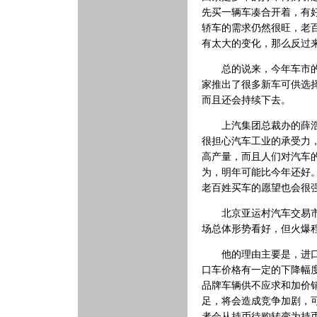
先买一辆车凑合开着，有
轿车的需求仍然很旺，老百
有太大的变化，那么反过
总的说来，今年车市的旺
家推出了很多新车可供选
而且还会持续下去。
上汽集团总裁办的薛浩告
很担心汽车工业的承受力
高产量，而且人们对汽车
为，明年可能比今年还好
老百姓买车的愿望也会很
北京亚运村汽车交易市场
场总体形势看好，但火爆程
他的理由主要是，进口汽
口车价格有一定的下降幅度
品牌车辆供不应求和加价销
足，将会造成竞争加剧，可
者会从持币待购转变为持币