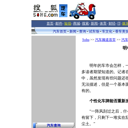
首页
-
邮件
-
短信
-
商城
-
搜索
-
新闻
-
体育
-
财经
-
IT
-
娱
汽车首页
新闻
查询
试车场
车文化
香车美
Sohu
>>
汽车频道首页
>>
汽
明
明年的车市会怎样，一
多读者期望知道的。记者
中，虽然发现有些问题还
无法描述，但是一个基本
有的。
个性化车牌能否重新
“一阵风刮过之后，什
有留下，只剩下一堆实在
尘土。”
汽车查询