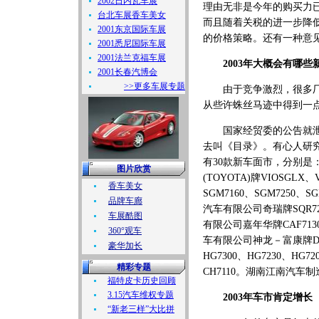
2002日内瓦车展
理由无非是今年的购买力
台北车展香车美女
而且随着关税的进一步降
2001东京国际车展
的价格策略。还有一种意
2001悉尼国际车展
2001法兰克福车展
2003年大概会有哪些
2001长春汽博会
>>更多车展专题
由于竞争激烈，很多厂家
从些许蛛丝马迹中得到一
国家经贸委的公告就泄漏
去叫《目录》。有心人研
有30款新车面市，分别是：
图片欣赏
(TOYOTA)牌VIOSGLX
香车美女
SGM7160、SGM7250
品牌车廊
汽车有限公司奇瑞牌SQR7200
车展酷图
有限公司嘉年华牌CAF713
360°观车
车有限公司神龙－富康牌DC7
豪华加长
HG7300、HG7230、H
精彩专题
CH7110。湖南江南汽车制
福特皮卡历史回顾
3.15汽车维权专题
2003年车市肯定增长
“新老三样”大比拼