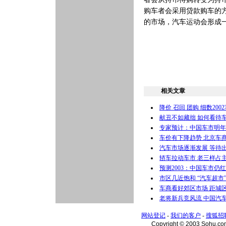
购车者会采用贷款购车的
的市场，汽车运动会形成
相关文章
降价 召回 团购 细数200
献丑不如藏拙 如何看待
专家预计：中国车市明年
车价有下降趋势 北京车
汽车市场逐渐发展 等待
轿车拉动车市 老三样占
预测2003：中国车市仍红
市区几近饱和 “汽车超市
车商看好郊区市场 距城
老将新兵竞风流 中国汽
网站登记
-
我们的客户
-
搜狐招
Copyright © 2003 Sohu.c