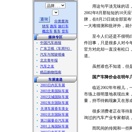
用这句平淡无味的话，
2002年8月那短短的10
牌，在8月23日就全部宣
分类查询
一大堆猜测和批评外，就
轿车
跑车
旅行车
概念车
客车
货车
至今人们还是不很明白暂
媒体专区
中国汽车画报
件旧事，只是很多人对今
广东卫视《车周刊》
官方对此却一直没有松口
汽车与驾驶维修
道。
北京青年报
汽车之友
虽然谁也不知道，但是个
精品购物指南
国产车降价会在明年
车展速递
2003日内瓦车展
临近2002年年根儿，
2003北美国际车展
市场上很明显地表现出来
2002汉城国际车展
量，持币待购现象又在形
2002东京国际车展
天津车展香车美女
很多消费者正在等待新一
2002北京国际车展
询过的汽车产业专家都说，
第23届曼谷汽车展
2001上海国际车展
而民间的传闻和一些网上