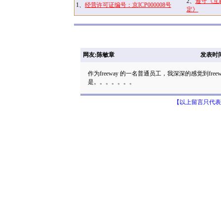
2、
遵守《互
1、
经营许可证编号：京ICP000008号
定》
网友:陈敏章
发表时间: 
作为freeway 的一名普通员工，我深深的感觉到f
是。。。。。。。
【以上留言只代表