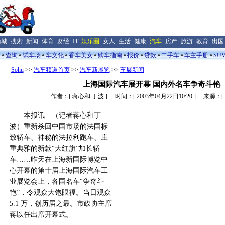
商城
-
搜索
-
新闻
-
体育
-
财经
-
IT
-
娱乐圈
-
女人
-
生活
-
健康
-
汽车
-
房产
-
旅游
-
教育
-
出国
闻
查询
试车场
车文化
香车美女
购车指南
报价
贷款
二手车
车主手册
SU
Sohu
>>
汽车频道首页
>>
汽车新展览
>>
车展新闻
上海国际汽车展开幕 国内外名车争奇斗艳
作者：[ 蒋心和 丁波 ] 时间：[ 2003年04月22日10:20 ] 来源：[
本报讯 （记者蒋心和丁
波）重新杀回中国市场的法国标
致轿车、神秘的法拉利跑车、庄
重典雅的新款“大红旗”加长轿
车……昨天在上海新国际博览中
心开幕的第十届上海国际汽车工
业展览会上，各国名车“争奇斗
艳”，令观众大饱眼福。当日观众
5.1 万，创历届之最。市政协主席
蒋以任出席开幕式。