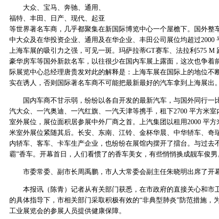
大众、宝马、奔驰、通用、
福特、丰田、日产、现代、起亚
等世界著名车商，几乎都聚集在新国际博览中心一个屋檐下。国外整车
中大众及在华投资企业、通用及在华企业、丰田公司展位均超过2000
上海车展的吸引力之强，可见一斑。玛萨拉蒂GT赛车、法拉利575 M
豪华房车等国外新款名车，以往很少在国内车展上露面，这次也争着前
际展览中心总经理唐贵发对此的解释是：上海车展在国际上的地位不
实在诱人，否则国际著名车商不可能把最新最好的汽车拿到上海展出
国内车商不甘示弱，纷纷以各自开发的最新汽车，与国外同行一比
汽大众、一汽奥迪、一汽红旗、一汽天津等携手，租下2700 平方米室内
室外展位，展位面积居参展中外厂商之首。上汽集团以租用2000 平方米
米室外展位紧随其后。长安、东南、江铃、金杯华晨、中华轿车、奇
内轿车、客车、卡车生产企业，也纷纷在展馆内摆开了擂台。与过去不
霸”香车。开幕首日，人们看惯了的香车美女，有些悄悄换成靓车俊男
市委常委、副市长周禹鹏，市人大常委会副主任朱晓明出席了开
本报讯（陈青）记者从有关部门获悉，在市政府的直接关心和市卫
的具体指导下，市相关部门采取积极有效的“非典型肺炎”防范措施，
工业展览会的参展人员提供健康保障。