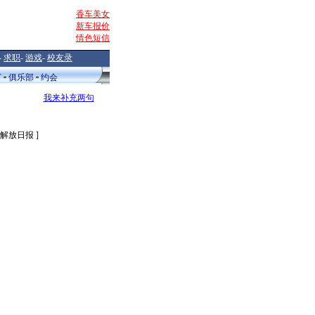
香车美女
新车报价
情色短信
-
求职
-
游戏
-
校友录
V
俱乐部
约会
我来补充两句
 解放日报 ]