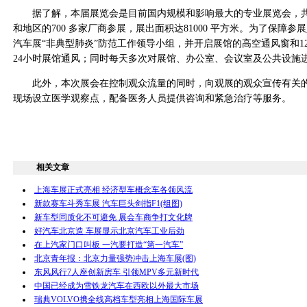
据了解，本届展览会是目前国内规模和影响最大的专业展览会，共
和地区的700 多家厂商参展，展出面积达81000 平方米。为了保障
汽车展“非典型肺炎”防范工作领导小组，并开启展馆的高空通风窗和1
24小时展馆通风；同时每天多次对展馆、办公室、会议室及公共设施
此外，本次展会在控制观众流量的同时，向观展的观众宣传有关的
现场设立医学观察点，配备医务人员提供咨询和紧急治疗等服务。
相关文章
上海车展正式亮相 经济型车概念车各领风流
新款赛车斗秀车展 汽车巨头剑指F1(组图)
新车型同质化不可避免 展会车商争打文化牌
好汽车北京造 车展显示北京汽车工业后劲
在上汽家门口叫板 一汽要打造“第一汽车”
北京青年报：北京力量强势冲击上海车展(图)
东风风行7人座创新房车 引领MPV多元新时代
中国已经成为雪铁龙汽车在西欧以外最大市场
瑞典VOLVO携全线高档车型亮相上海国际车展