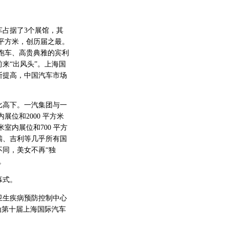
占据了3个展馆，其
 平方米，创历届之最。
 跑车、高贵典雅的宾利
来“出风头”。上海国
断提高，中国汽车市场
。
高下。一汽集团与一
展位和2000 平方米
室内展位和700 平方
瑞、吉利等几乎所有国
同，美女不再“独
。
幕式。
生疾病预防控制中心
为第十届上海国际汽车