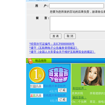
用 户：
您要为您所发的言论的后果负责，故请各位
留 言：
*经营许可证编号：京ICP00000008号
*遵守《互联网电子公告服务管理规定》
*遵守《全国人大常委会关于维护互联网安全的规定》
怀
旧
风暴
黑白图片单音铃声
·
和弦铃声：
4元/月
原来的我
挥着翅膀的
迷
彩
风暴
彩色图片和弦铃声
·
疯狂音效：
8元/月
On…个头啊
翠花，接电