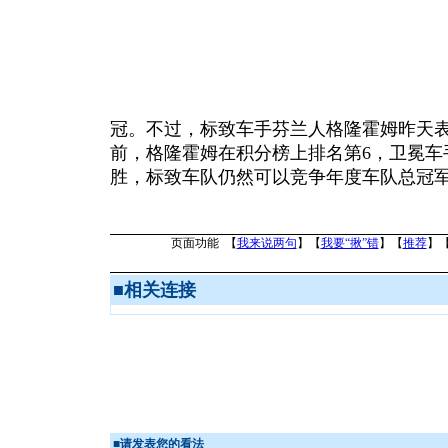
冠。不过，标致车手芬兰人格隆霍姆昨天
前，格隆霍姆在积分榜上排名第6，卫冕车
胜，标致车队仍然可以竞争年度车队总冠军
页面功能 【
我来说两句
】【
我要“揪”错
】【
推荐
】
■
相关连接
■
请发表您的看法