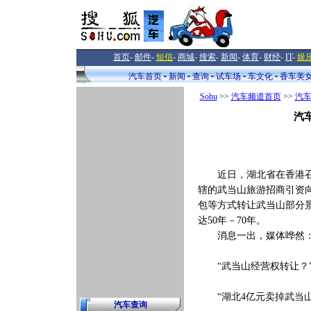
首页
-
邮件
-
短信
-
商城
-
搜索
-
新闻
-
体育
-
财经
-
IT
-
娱
汽车首页
新闻
查询
试车场
车文化
香车美
Sohu
>>
汽车频道首页
>>
汽
汽
近日，湖北省在香港召开
辖的武当山旅游招商引资
包等方式转让武当山部分景
达50年－70年。
消息一出，媒体哗然
“武当山经营权转让？
“湖北4亿元卖掉武当山
汽车查询