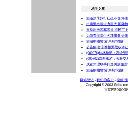
相关文章
旅游淡季旅行社坐不住 海南双
出境游市场潜力巨大 国际
重拳出击黑车黑导 市民可
为消费者提供各项服务 金
旅游购物警惕“亲切”陷阱
公告解读:京西旅游股权转
(000978)桂林旅游：高级
(000802)京西旅游：关联
成都大理联手打造川滇旅游
旅游购物警惕“亲切”陷阱
网站登记
-
我们的客户
-
搜狐招
Copyright © 2003 Sohu.c
京ICP证000