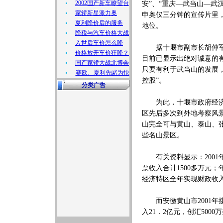
2002国产新车瞭望台
安”、“重庆—武当山—武
家轿新星派力奥
申奥仅三分钟的宣传片里
夏利降价后的服务
地位。
降税与汽车价格大战
入世后车价怎么降
据十堰市副市长胡仲军介
价格放开车价狂降？
目前已显示出绝对诚意的
国产家轿大战北博会
只要有利于武当山的发展
赛欧、夏利先睹为快
控股”。
分类广告
为此，十堰市政府经济研
区先后多次到外地考察风
山完全可与黄山、泰山、
些名山景区。
有关资料显示：2001年
票收入合计1500多万元
经济特区全年实现财政收入1
而安徽黄山市2001年接
入21．2亿元，创汇5000