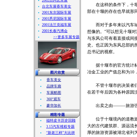
2002日内瓦车展
在这样的条件下，十堰显
台北车展香车美女
部在十堰的存在也早就形
2001东京国际车展
2001悉尼国际车展
2001法兰克福车展
而对于多年来以汽车城身
2001长春汽博会
想像的。”可以想见十堰对
>>更多车展专题
与东风公司有着直接或间
史。也正因为东风总部的
总书记的视察。
据十堰市的官方统计材料
冶金工业的产值总和为10．
图片欣赏
香车美女
不管十堰市的决策者们如
品牌车廊
在若干年后因为各种原因
车展酷图
360°观车
豪华加长
出卖之由———旅游
精彩专题
位于十堰境内的道教旅游
福特皮卡历史回顾
大的古代建筑群、源远流
3.15汽车维权专题
厚的旅游资源被湖北省列为
“新老三样”大比拼