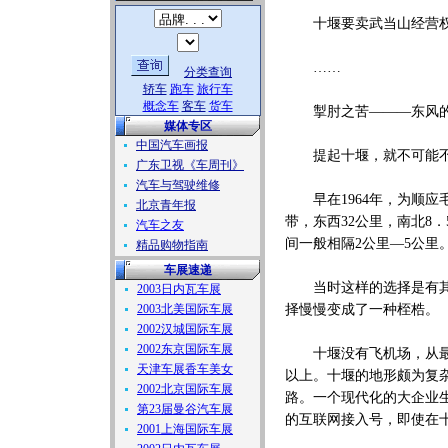
十堰要卖武当山经营
……
分类查询
轿车
跑车
旅行车
概念车
客车
货车
掣肘之苦———东风
媒体专区
中国汽车画报
提起十堰，就不可能不
广东卫视《车周刊》
汽车与驾驶维修
早在1964年，为顺应
北京青年报
带，东西32公里，南北8
汽车之友
间一般相隔2公里—5公里
精品购物指南
车展速递
当时这样的选择是有其科
2003日内瓦车展
2003北美国际车展
择慢慢变成了一种桎梏。
2002汉城国际车展
2002东京国际车展
十堰没有飞机场，从最近
天津车展香车美女
以上。十堰的地形颇为复
2002北京国际车展
路。一个现代化的大企业
第23届曼谷汽车展
的互联网接入号，即使在
2001上海国际车展