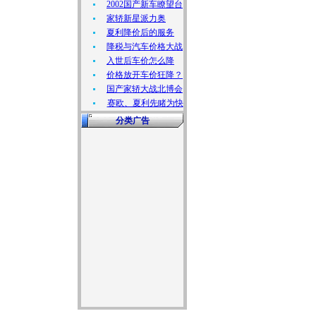
2002国产新车瞭望台
家轿新星派力奥
夏利降价后的服务
降税与汽车价格大战
入世后车价怎么降
价格放开车价狂降？
国产家轿大战北博会
赛欧、夏利先睹为快
分类广告