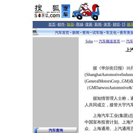
首页
-
邮件
-
短信
-
商城
-
搜索
-
新闻
-
体育
-
财经
-
IT
-
娱
汽车首页
新闻
查询
试车场
车文化
香车美
Sohu
>>
汽车频道首页
>>
汽
上
据《华尔街日报》10月
(ShanghaiAutomotive
(GeneralMotorsCo
（GMDaewooAutomotive
据知情管理人士称，通用大宇
人共同成立，接管大宇汽车
上海汽车工业(集团)总公
中国宣布投资计划。上海汽
众、上海通用、上汽通用
汽车查询