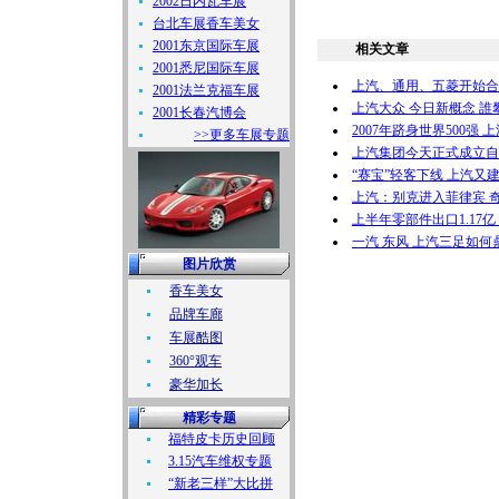
2002日内瓦车展
台北车展香车美女
2001东京国际车展
相关文章
2001悉尼国际车展
上汽、通用、五菱开始合
2001法兰克福车展
上汽大众 今日新概念 
2001长春汽博会
2007年跻身世界500强
>>更多车展专题
上汽集团今天正式成立自
“赛宝”轻客下线 上汽又
上汽：别克进入菲律宾 
上半年零部件出口1.17
一汽 东风 上汽三足如何
图片欣赏
香车美女
品牌车廊
车展酷图
360°观车
豪华加长
精彩专题
福特皮卡历史回顾
3.15汽车维权专题
“新老三样”大比拼