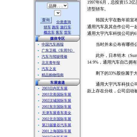
1997年6月，总投资15
济型轿车。
韩国大宇在数年前宣布破
分类查询
通用汽车及其合作公司一
轿车
跑车
旅行车
概念车
客车
货车
通用大宇汽车科技公司的6
媒体专区
中国汽车画报
当时并未公布有哪些公
广东卫视《车周刊》
此外，日本铃木（SuzukiM
汽车与驾驶维修
14.9%，通用汽车自己拥有
北京青年报
汽车之友
剩下的33%股份属于大
精品购物指南
车展速递
通用大宇汽车科技公司原
2003日内瓦车展
款上存在分歧，公司启动
2003北美国际车展
2002汉城国际车展
2002东京国际车展
天津车展香车美女
2002北京国际车展
第23届曼谷汽车展
2001上海国际车展