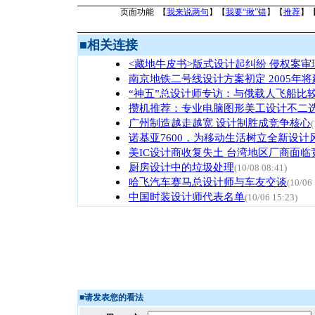
页面功能 【
我来说两句
】【
我要“揪”错
】【
推荐
】
■
相关连接
<藏地牛皮书>版式设计起纠纷 侵权案审
南京地铁二号线设计方案初定 2005年
“神五”总设计师专访：与俄载人飞船比
攒机推荐：专业电脑图形美工设计不二选
广州制造越走越宽 设计制胜成竞争核心
(
诺基亚7600，为移动生活树立全新设计
美IC设计商收复失土 台湾地区厂商面临
厨房设计中的垃圾处理
(10/08 08:41)
哈飞汽车赛马总设计师与车友交谈
(10/06
中国时装设计师代表名单
(10/06 15:23)
■
请发表您的看法