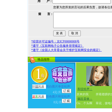
用 户：
您要为您所发的言论的后果负责，故请各位
留 言：
*经营许可证编号：京ICP00000008号
*遵守《互联网电子公告服务管理规定》
*遵守《全国人大常委会关于维护互联网安全的规定》
怀
旧
风暴
黑白图片单音铃声
·
和弦铃声：
4元/月
原来的我
挥着翅膀的
迷
彩
风暴
彩色图片和弦铃声
·
疯狂音效：
8元/月
On…个头啊
翠花，接电