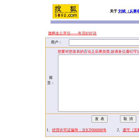
关于
刘斌（从事
致网友公开信——有话好好说
用户：
您要对您发表的言论之后果负责,故请各位遵纪守
留
言：
1、
经营许可证编号：京ICP000008号
2、
遵守《互