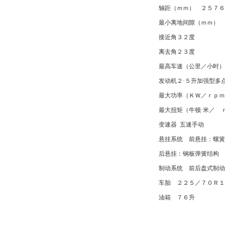
轴距（ｍｍ） ２５７６
最小离地间隙（ｍｍ） 
接近角３２度
离去角２３度
最高车速（公里／小时）
发动机２·５升加强型多点
最大功率（ＫＷ／ｒｐｍ
最大扭矩（牛顿·米／ ｒ
变速器 五速手动
悬挂系统 前悬挂：螺簧
后悬挂：钢板弹簧结构
制动系统 前后盘式制动
车胎 ２２５／７０Ｒ１
油箱 ７６升