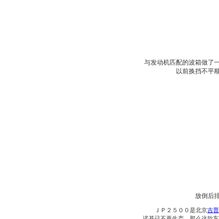
与发动机匹配的波箱做了
以前换挡不平
放倒后
ＪＰ２５００是北京
吉普
诺基已不再生产，那么这款车