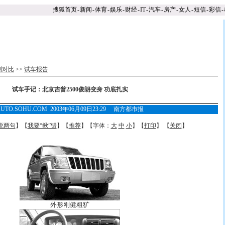
搜狐首页
-
新闻
-
体育
-
娱乐
-
财经
-
IT
-
汽车
-
房产
-
女人
-
短信
-
彩信
-
测对比
>>
试车报告
试车手记：北京吉普2500俊朗变身 功底扎实
AUTO.SOHU.COM 2003年06月09日23:29 南方都市报
说两句
】【
我要“揪”错
】【
推荐
】【字体：
大
中
小
】【
打印
】 【
关闭
】
外形刚健粗犷