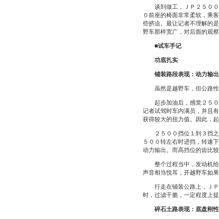
谈到做工，ＪＰ２５００内
０前座的椅面非常柔软，乘客
些挤迫。最让记者不理解的是
野车那样宽广，对后面的观察
■试车手记
功底扎实
铺装路段表现：动力输出
虽然是越野车，但公路性能
起步加油后，感觉２５００
记者试驾时车内满员，并且有
获得较大的扭力值。因此，起
２５００挡位１到３挡之间
５００转左右时进挡，转速下
动力输出。而高挡位的齿比较
整个过程当中，发动机给油
声音相当悦耳，开越野车如果
行走在铺装公路上，ＪＰ２
时，过滤干脆，一定程度上提
碎石土路表现：底盘刚性