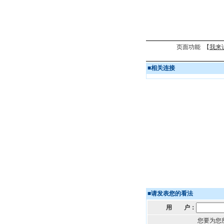
页面功能 【
我来
■
相关连接
■
请发表您的看法
用 户：
您要为您