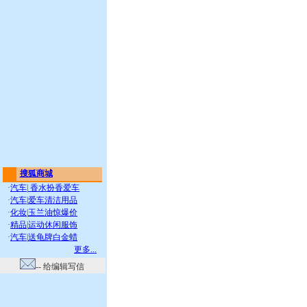
搜狐商城
·
汽车
|
香水扮香爱车
·
汽车
|
爱车清洁用品
·
化妆
|
玉兰油惊爆价
·
精品
|
运动休闲服饰
·
汽车
|
送龟牌白金蜡
更多...
-- 给编辑写信