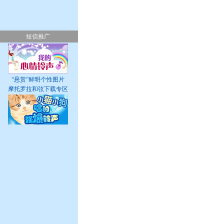
短信推广
“悬赏”鲜明个性图片
摩托罗拉和弦下载专区