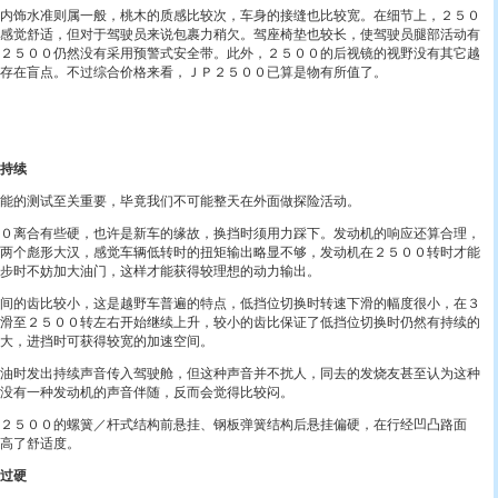
饰水准则属一般，桃木的质感比较次，车身的接缝也比较宽。在细节上，２５０
感觉舒适，但对于驾驶员来说包裹力稍欠。驾座椅垫也较长，使驾驶员腿部活动有
２５００仍然没有采用预警式安全带。此外，２５００的后视镜的视野没有其它越
存在盲点。不过综合价格来看，ＪＰ２５００已算是物有所值了。
持续
的测试至关重要，毕竟我们不可能整天在外面做探险活动。
离合有些硬，也许是新车的缘故，换挡时须用力踩下。发动机的响应还算合理，
两个彪形大汉，感觉车辆低转时的扭矩输出略显不够，发动机在２５００转时才能
步时不妨加大油门，这样才能获得较理想的动力输出。
的齿比较小，这是越野车普遍的特点，低挡位切换时转速下滑的幅度很小，在３
滑至２５００转左右开始继续上升，较小的齿比保证了低挡位切换时仍然有持续的
大，进挡时可获得较宽的加速空间。
时发出持续声音传入驾驶舱，但这种声音并不扰人，同去的发烧友甚至认为这种
没有一种发动机的声音伴随，反而会觉得比较闷。
５００的螺簧／杆式结构前悬挂、钢板弹簧结构后悬挂偏硬，在行经凹凸路面
高了舒适度。
过硬