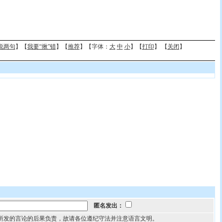
说两句
】【
我要“揪”错
】【
推荐
】【字体：
大
中
小
】【
打印
】 【
关闭
】
匿名发出：
所发的言论的后果负责，故请各位遵纪守法并注意语言文明。