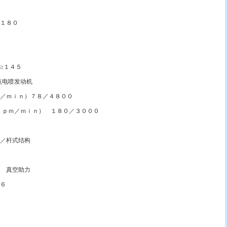
１８０
≥１４５
电喷发动机
／ｍｉｎ）７８／４８００
ｐｍ／ｍｉｎ） １８０／３０００
／杆式结构
 真空助力
６