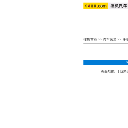
搜狐首页
>>
汽车频道
>>
评
页面功能 【
我来