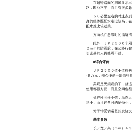
在越野路面的测试显示出Ｊ
路，凹凸不平，而且有很多急
５０公里左右的时速点刹过
身的整体匹配水准比较高，在
配水准比较过关。
方向机在急弯时的循迹清晰
此外，ＪＰ２５００车厢的
２ｍｍ的防震胶，在公路行驶
切诺基的人再熟悉不过。
■综合评价
ＪＰ２５００值不值得买，
·９万元，那么便是一部值得
美观是无须说的了，舒适性
使用都很方便，而且空间也很
操控性同样不错，虽然五挡
动小，而且过弯时的侧倾小，
对于钟爱切诺基的发烧友来
基本参数
长／宽／高（ｍｍ）４３