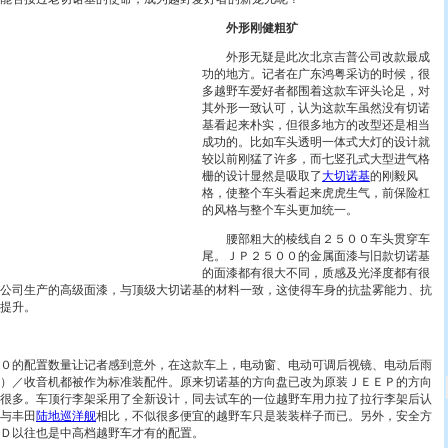
外形刚健粗犷
外形无疑是此次北京吉普公司改款最成
功的地方。记者在广东鸿粤采访的时候，很
多越野车爱好者都围着这款车评头论足，对
其外形一致认可，认为这款车虽然没有切诺
基看起来朴实，但很多地方的改型还是相当
成功的。比如车头透明一体式大灯的设计就
较以前刚猛了许多，而七竖孔式大型进气格
栅的设计显然是吸取了
大切诺基
的刚毅风
格，使整个车头看起来虎虎生气，前保险杠
的风格与整个车头更加统一。
腰部粗大的棱线自２５００车头贯穿车
尾。ＪＰ２５００的金属面漆与旧款切诺基
的面漆都有很大不同，质感及光泽度都有很
公司生产的高级面漆，与顶级大切诺基的材料一致，这使得车身的抗盐雾能力、抗
提升。
的配置数量让记者感到意外，在这款车上，电动窗、电动可调后视镜、电动后雨
）／收音机都被作为标准装配件。原来切诺基的方向盘已改为原装ＪＥＥＰ的方向
很多。车顶行李架采用了全新设计，同去试车的一位越野车用力拉了拉行李架后认
与丰田
陆地巡洋舰
相比，不似很多便宜的越野车只是装装样子而已。另外，安全方
Ｄ以往也是中高档越野车才有的配置。