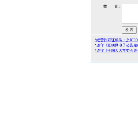
留 言：
*经营许可证编号：京ICP000
*遵守《互联网电子公告服
*遵守《全国人大常委会关