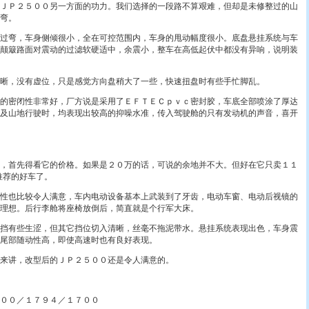
Ｐ２５００另一方面的功力。我们选择的一段路不算艰难，但却是未修整过的山
弯。
弯，车身侧倾很小，全在可控范围内，车身的甩动幅度很小。底盘悬挂系统与车
颠簸路面对震动的过滤软硬适中，余震小，整车在高低起伏中都没有异响，说明装
，没有虚位，只是感觉方向盘稍大了一些，快速扭盘时有些手忙脚乱。
密闭性非常好，厂方说是采用了ＥＦＴＥＣｐｖｃ密封胶，车底全部喷涂了厚达
及山地行驶时，均表现出较高的抑噪水准，传入驾驶舱的只有发动机的声音，喜开
首先得看它的价格。如果是２０万的话，可说的余地并不大。但好在它只卖１１
推荐的好车了。
也比较令人满意，车内电动设备基本上武装到了牙齿，电动车窗、电动后视镜的
理想。后行李舱将座椅放倒后，简直就是个行军大床。
有些生涩，但其它挡位切入清晰，丝毫不拖泥带水。悬挂系统表现出色，车身震
尾部随动性高，即使高速时也有良好表现。
讲，改型后的ＪＰ２５００还是令人满意的。
００／１７９４／１７００