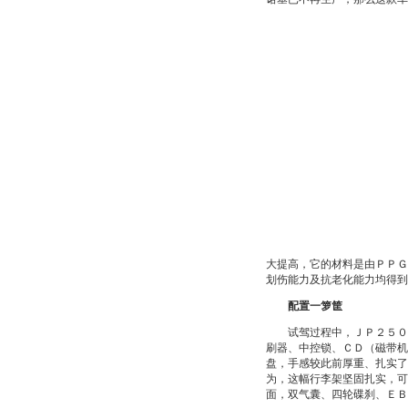
大提高，它的材料是由ＰＰＧ
划伤能力及抗老化能力均得到
配置一箩筐
试驾过程中，ＪＰ２５００
刷器、中控锁、ＣＤ（磁带机
盘，手感较此前厚重、扎实了
为，这幅行李架坚固扎实，可
面，双气囊、四轮碟刹、ＥＢ