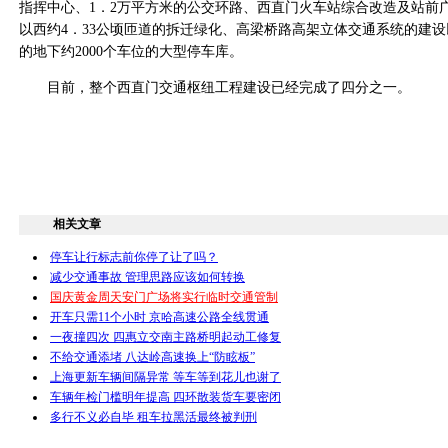
指挥中心、1．2万平方米的公交环路、西直门火车站综合改造及站前
以西约4．33公顷匝道的拆迁绿化、高梁桥路高架立体交通系统的建
的地下约2000个车位的大型停车库。
目前，整个西直门交通枢纽工程建设已经完成了四分之一。
相关文章
停车让行标志前你停了让了吗？
减少交通事故 管理思路应该如何转换
国庆黄金周天安门广场将实行临时交通管制
开车只需11个小时 京哈高速公路全线贯通
一夜撞四次 四惠立交南主路桥明起动工修复
不给交通添堵 八达岭高速换上“防眩板”
上海更新车辆间隔异常 等车等到花儿也谢了
车辆年检门槛明年提高 四环散装货车要密闭
多行不义必自毕 租车拉黑活最终被判刑