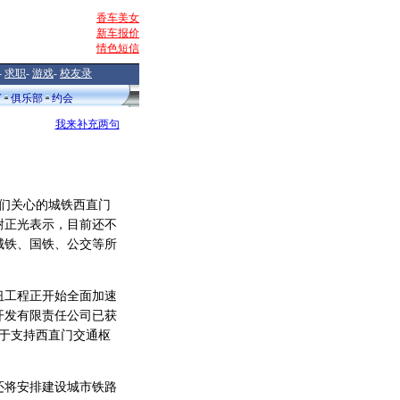
香车美女
新车报价
情色短信
-
求职
-
游戏
-
校友录
V
俱乐部
约会
我来补充两句
们关心的城铁西直门
谢正光表示，目前还不
城铁、国铁、公交等所
工程正开始全面加速
开发有限责任公司已获
用于支持西直门交通枢
将安排建设城市铁路