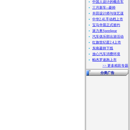
中国人设计的概念车
三月新车--菱帅
丰田设计师与张艺谋
中华2.4L手动档上市
宝马华晨正式签约
派力奥Speedgear
汽车俱乐部出游活动
红旗世纪星2.4上市
东南菱帅下线
放心汽车消费环境
帕杰罗速跑上市
>> 更多精彩专题
分类广告