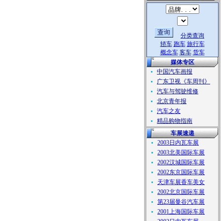
分类查询
轿车
跑车
旅行车
概念车
客车
货车
媒体专区
中国汽车画报
广东卫视《车周刊》
汽车与驾驶维修
北京青年报
汽车之友
精品购物指南
车展速递
2003日内瓦车展
2003北美国际车展
2002汉城国际车展
2002东京国际车展
天津车展香车美女
2002北京国际车展
第23届曼谷汽车展
2001上海国际车展