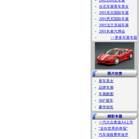
2002日内瓦车展
台北车展香车美女
2001东京国际车展
2001悉尼国际车展
2001法兰克福车展
2001长春汽博会
>>更多车展专题
图片欣赏
香车美女
品牌车廊
车展酷图
360°观车
豪华加长
精彩专题
一汽大众奥迪A4上市
“走向世界的奇瑞”
汽车保险费率放开