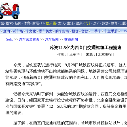
商城
-
搜索
-
新闻
-
体育
-
财经
-
IT
-
娱乐圈
-
女人
-
生活
-
健康
-
汽车
-
房产
-
旅游
-
教育
-
出国
闻
查询
试车场
车文化
香车美女
购车指南
报价
贷款
二手车
车主手册
SU
Sohu
>>
汽车频道首页
>>
汽车新闻
>>
交通新闻
斥资12.5亿为西直门交通枢纽工程提速
作者：[ 王军华 ] 来源：[ 北京晚报 ]
今天，城铁空载试运行结束，9月28日城铁西线将正式通车。就人
站能否实现与环线地铁不出站就能换乘的问题，地铁运营公司总经理
能实现，但随着西直门交通枢纽建设的全面完工，人们将实现地铁、
有陆路交通“零换乘”。
记者今天采访时了解到，为配合城铁西线的运行，西直门交通枢纽
建设。日前，经国家开发银行按贷款程序严格审批，北京金融街建设
准与国家开发银行签署了12．5亿元的10年期贷款合同，所获资金将
纽的建设。
据了解，在西直门交通枢纽的范围内，除城市铁路轻轨站以外，还