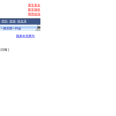
香车美女
新车报价
情色短信
-
求职
-
游戏
-
校友录
V
俱乐部
约会
我来补充两句
京日报 ]