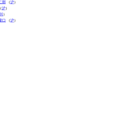
二部
（
沪
）
（
沪
）
川
）
窗口
（
沪
）