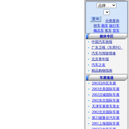
分类查询
轿车
跑车
旅行车
概念车
客车
货车
媒体专区
中国汽车画报
广东卫视《车周刊》
汽车与驾驶维修
北京青年报
汽车之友
精品购物指南
车展速递
2003日内瓦车展
2003北美国际车展
2002汉城国际车展
2002东京国际车展
天津车展香车美女
2002北京国际车展
第23届曼谷汽车展
2001上海国际车展