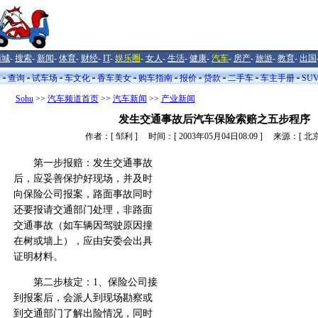
商城
-
搜索
-
新闻
-
体育
-
财经
-
IT
-
娱乐圈
-
女人
-
生活
-
健康
-
汽车
-
房产
-
旅游
-
教育
-
出国
闻
查询
试车场
车文化
香车美女
购车指南
报价
贷款
二手车
车主手册
SU
Sohu
>>
汽车频道首页
>>
汽车新闻
>>
产业新闻
发生交通事故后汽车保险索赔之五步程序
作者：[ 邹利 ] 时间：[ 2003年05月04日08:09 ] 来源：[ 北
第一步报赔：发生交通事故
后，应妥善保护好现场，并及时
向保险公司报案，路面事故同时
还要报请交通部门处理，非路面
交通事故（如车辆因驾驶原因撞
在树或墙上），应由安委会出具
证明材料。
第二步核定：1、保险公司接
到报案后，会派人到现场勘察或
到交通部门了解出险情况，同时