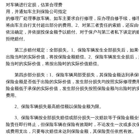
对车辆进行定损，估算合理费
用，并通知车主到保险公司指定
的修理厂处理事故车辆。如车主要求自行修理，应办理自修手续，修
将由车主自行支付超出部分的费用。2、对第三者责任的索赔，还应由
依法确定，并依据投保金额予以赔付。对于保户与第三者私下谈定的
拒绝赔付。
第三步赔付规定：全部损失。1、保险车辆发生全部损失后，如果
出险当时的实际价值，将按保险金额赔偿。2、保险车辆发生全损后，
险当时的实际价值，将按出险时的实际价值赔偿。
第四步部分损失：1、保险车辆局部受损失，其保险金额达到承保
保险金额是否低于出险的实际价值，发生部分损失均按照实际修理费
险金额低于承保的实际价值，发生部分损失按照保险金额与出险时的
费用。
2、保险车辆损失最高赔偿额以保险金额为限。
3、保险车辆按全部损失赔偿或部分损失一次赔款等于保险金额全
险责任即行终止，但保险车辆在保险有效期时，不论发生一次或多次
或费用支出，只要每次赔偿未达到保险金额，其保险责任依然有效。