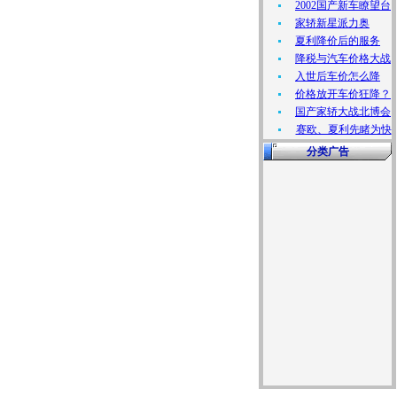
2002国产新车瞭望台
家轿新星派力奥
夏利降价后的服务
降税与汽车价格大战
入世后车价怎么降
价格放开车价狂降？
国产家轿大战北博会
赛欧、夏利先睹为快
分类广告