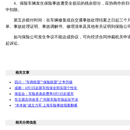
4、保险车辆发生保险事故遭受全损后的残余部分，应协商作价归
中扣除。
第五步赔付时间：在车辆修复或自交通事故处理结案之日起三个月
单、事故处理证明、事故调解书、修理清单及其他有关证明到保险公
如与保险公司发生争议不能达成协议，可向经济合同仲裁机关申请
起诉讼。
相关文章
四川：“车商联盟”“保险联盟”之争升级
成都：4月1日起新车投保全部实现个性化
保监会：车险老条款费率4月1日起退市
车主观念待改变 广州新车险市场反应平淡
“本本族”成主力军 上海车险事故报案翻番
相关分类信息