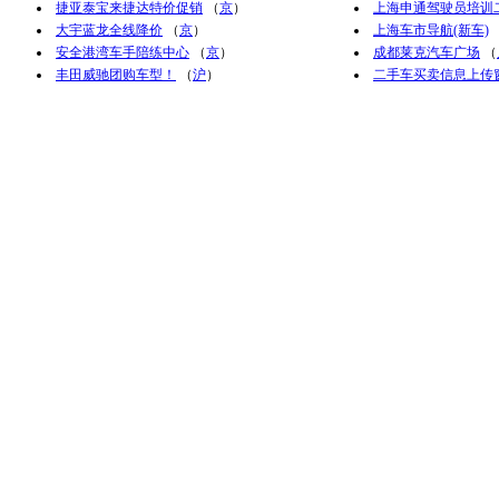
捷亚泰宝来捷达特价促销
（
京
）
上海申通驾驶员培训
大宇蓝龙全线降价
（
京
）
上海车市导航(新车)
安全港湾车手陪练中心
（
京
）
成都莱克汽车广场
（
丰田威驰团购车型！
（
沪
）
二手车买卖信息上传