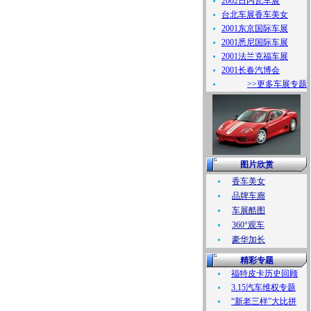
2002日内瓦车展
台北车展香车美女
2001东京国际车展
2001悉尼国际车展
2001法兰克福车展
2001长春汽博会
>>更多车展专题
图片欣赏
香车美女
品牌车廊
车展酷图
360°观车
豪华加长
精彩专题
福特皮卡历史回顾
3.15汽车维权专题
“新老三样”大比拼