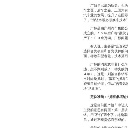
广致早已成为历史。但历史
车之覆，后车之鉴。正因为有
汽车业的发展，提升了在国际
了，“出让市场必须换来技术”
广标是由广州汽车集团公司
成立的。１２年后广标“散伙
产了１００余万辆。广标问题
有人说，主要是“合资双方
选择合资项目和合资伙伴的问
面，标致车型老化，技术落后
广标的消失意味着什么？对
违，想不到则成了一种失败的
４年）。这是一则被当作轿车
市时尚旋风时，“赢家的风采
资项目创始者，但从“吉普风
块“活化石”。
定位准确：“拥有桑塔纳
这是目前国产轿车中让人最
主要的意思有两层：第一层讲
络。用“不怕”两个字，将桑
后，通过不断提炼而形成的。