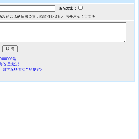
匿名发出：
所发的言论的后果负责，故请各位遵纪守法并注意语言文明。
00008号
务管理规定》
于维护互联网安全的规定》