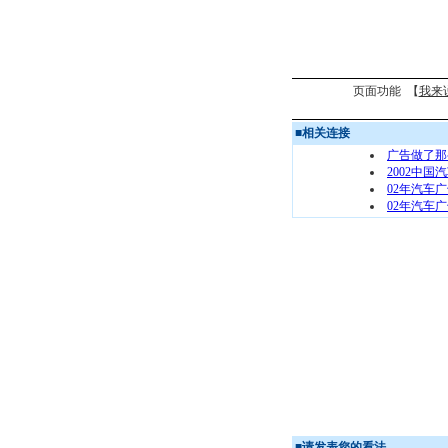
页面功能 【
我来
■
相关连接
广告做了那
2002中国
02年汽车
02年汽车
■
请发表您的看法