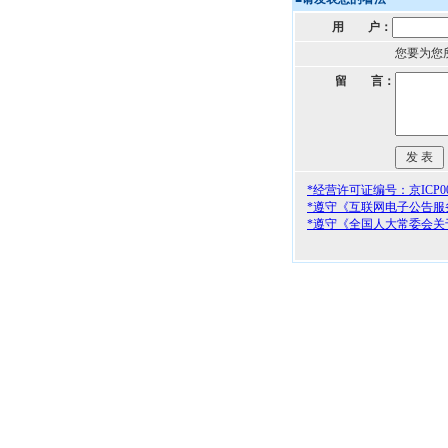
用 户：
您要为您
留 言：
*经营许可证编号：京ICP000
*遵守《互联网电子公告服
*遵守《全国人大常委会关