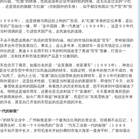
问题。“红旗”的阵痛，也就是国有企业市场转轨的阵痛。这无论是过去的“小红
），还是现在的旗舰“大红旗”（仿制国外的车身），似乎都没有跳出“生产型”和“技
９９６年）。这是很难与商品挂上钩的广告语。从“红旗”本身的定位来看，是以
车的广告如出一辙，即：“走中国路，乘一汽奥迪”（１９９４年）。这是９０年代
当时强调的是，引进技术国产化，走民族化的道路。
会不熟悉这两条广告语的背景和内涵。他们的市场目标就是“官车”，带有较强的
技术合作尽快发展自己。事实上，这么多年来，红旗轿车一直在市场定位上徘徊，
对比的是，奥迪Ａ６在用不到３年的时间就改变了奥迪“官车”形象，打造出一
就说明，没有技术和市场支撑的产品是十分脆弱的。
也尝尽了痛苦。如最出名的是：“走富康路，坐富康车”（１９９３年）。神龙公
”是在引进车型中率先打出民族品牌的轿车。实践证明，经多年的努力并不成功，有
活鸟”玩死了。业内人士说，“富康”源自法国雪铁龙的名牌轿车，是９０年代初期引领
和外观设计，还是技术性能，它都是当时最适合的家庭轿车，即使到了今天，此车
。像雪铁龙这样的国际品牌，有着悠久的历史和知名度，想不到来到中国却被改了
名。明明这是城市用车，还要在苏北农村搞了个“富康村”。今天看来匪夷所思的
件新闻来炒作。如今厂商不再提“神龙富康”，而是打出“东风雪铁龙”，包括近年来
的洋名，甚至自己开发的车型起的也是外国的洋名。
一代的标致”
”的轿车企业中，广州标致是第一个被淘汰出局的合资企业。但谁都不会忘记，１
展势头时，它有一个十分响亮的广告语：“汽车工业新一代的标致”（１９８９
业不知不觉中长大，并羽毛渐丰开始扑腾到市场大海里一显身手时，广致却退出