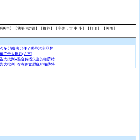
说两句
】【
我要“揪”错
】【
推荐
】【字体：
大
中
小
】【
打印
】 【
关闭
】
么多 消费者记住了哪些汽车品牌
汽车广告大批判(之三)
广告大批判--整合传播失当的帕萨特
广告大批判--存在创意瑕疵的帕萨特