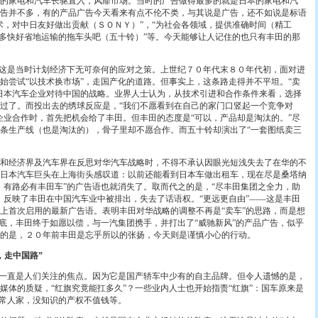
的家电和汽车长驱直入，风靡市场。当时的广告做得最多的就是日本的家电和汽
告并不多，有的产品广告今天看来有点不伦不类，与其说是广告，还不如说是标语
术，对中日友好做出贡献（ＳＯＮＹ）”，“为社会各领域，提供准确时间（精工
能多快好省地运输的拖车头吧（五十铃）”等。今天能够让人记住的也只有丰田的那
这是当时计划经济下无可奈何的应对之策。上世纪７０年代末８０年代初，面对进
始尝试“以技术换市场”，走国产化的道路。但事实上，这条路走得并不平坦。“卖
日本汽车企业对待中国的战略。业界人士认为，从技术引进和合作条件来看，选择
过了。而投出去的绣球反应是，“我们不愿看到在自己的家门口竖起一个竞争对
企业合作时，首先把机会给了丰田。但丰田的态度是“可以，产品却是淘汰的。”尽
条生产线（也是淘汰的），骨子里却不愿合作。而五十铃却演出了“一套图纸卖三
经济界及汽车界在反思对华汽车战略时，不得不承认因眼光短浅失去了在华的不
日本汽车巨头在上海街头感叹道：以前还能看到日本车做出租车，现在尽是桑塔纳
，有路必有丰田车”的广告语也就消失了。取而代之的是，“尽丰田集团之全力，助
，反映了丰田在中国汽车业中被排出，失去了话语权。“更远更自由”——这是丰田
上首次启用的最新广告语。表明丰田对华战略的调整不再是“卖车”的思路，而是想
年底，丰田终于如愿以偿，与一汽集团携手，并打出了“威驰新风”的产品广告，似乎
的是，２０年前丰田是忘乎所以的张扬，今天则是谨慎小心的行动。
，走中国路”
一直是人们关注的焦点。因为它是国产轿车中少有的自主品牌。但令人遗憾的是，
媒体的质疑，“红旗究竟能扛多久”？一些业内人士也开始指责“红旗”：国车原来是
寻常人家，没知识的产权不值钱等。