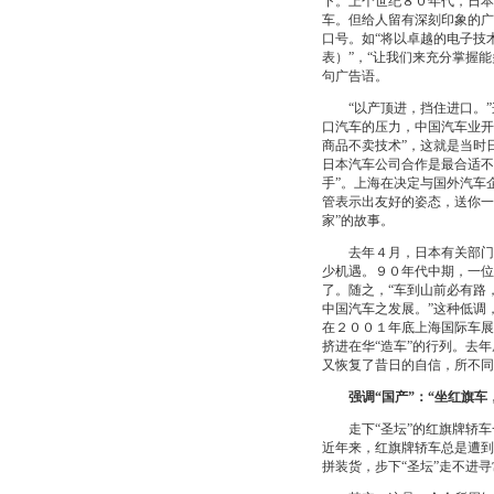
下。上个世纪８０年代，日本
车。但给人留有深刻印象的广
口号。如“将以卓越的电子技
表）”，“让我们来充分掌握
句广告语。
“以产顶进，挡住进口。”
口汽车的压力，中国汽车业开
商品不卖技术”，这就是当时
日本汽车公司合作是最合适不
手”。上海在决定与国外汽车
管表示出友好的姿态，送你一
家”的故事。
去年４月，日本有关部门和
少机遇。９０年代中期，一位
了。随之，“车到山前必有路
中国汽车之发展。”这种低调
在２００１年底上海国际车展
挤进在华“造车”的行列。去
又恢复了昔日的自信，所不同
强调“国产”：“坐红旗车
走下“圣坛”的红旗牌轿车
近年来，红旗牌轿车总是遭到
拼装货，步下“圣坛”走不进