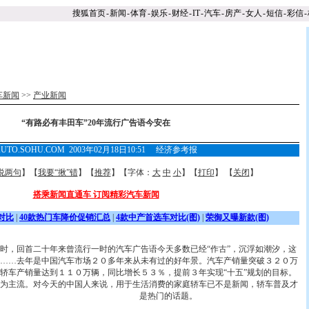
搜狐首页
-
新闻
-
体育
-
娱乐
-
财经
-
IT
-
汽车
-
房产
-
女人
-
短信
-
彩信
-
车新闻
>>
产业新闻
“有路必有丰田车”20年流行广告语今安在
AUTO.SOHU.COM 2003年02月18日10:51 经济参考报
说两句
】【
我要“揪”错
】【
推荐
】【字体：
大
中
小
】【
打印
】 【
关闭
】
搭乘新闻直通车 订阅精彩汽车新闻
对比
|
40款热门车降价促销汇总
|
4款中产首选车对比(图)
|
荣御又曝新款(图)
，回首二十年来曾流行一时的汽车广告语今天多数已经“作古”，沉浮如潮汐，这
……去年是中国汽车市场２０多年来从未有过的好年景。汽车产销量突破３２０万
轿车产销量达到１１０万辆，同比增长５３％，提前３年实现“十五”规划的目标。
为主流。对今天
的中国人来说，用于生活消费的家庭轿车已不是新闻，轿车普及才
是热门的话题。