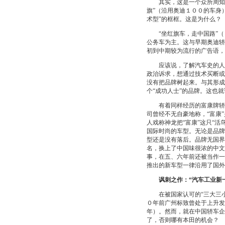
其实，这是一个众所周知的
旗”（沿用奥迪１００的车身
术型”的框框。这是为什么？
“坐红旗车，走中国路”（１
公务车为主。这与早期奥迪轿
初到中期较为流行的广告语，
应该说，了解汽车史的人不
政治诉求，想通过技术买断或
没有把品牌树起来。与其形成
个“成功人士”的品牌。这也
有着同样经历的富康牌轿车
司曾经不无自豪地称，“富康
人戏称神龙把“富康”这只“
国际时尚的车型。无论是品牌
型还是没有落后。品牌无国界
名，换上了中国味很浓的中文
事，在五、六年前还被当作一
推出的新车型一律沿用了国外
讽刺之作：“汽车工业新
在被国家认可的“三大三小
０年前广州标致曾处于上升发
年）。然而，就在中国轿车企
了，否则哪有本田的机会？