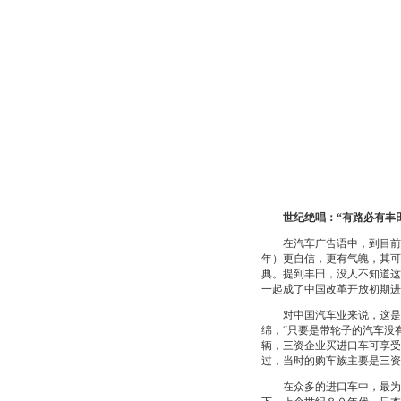
世纪绝唱：“有路必有丰田
在汽车广告语中，到目前为
年）更自信，更有气魄，其可
典。提到丰田，没人不知道这
一起成了中国改革开放初期进
对中国汽车业来说，这是一
绵，“只要是带轮子的汽车没
辆，三资企业买进口车可享受
过，当时的购车族主要是三资
在众多的进口车中，最为突