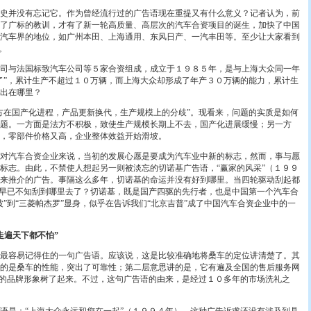
并没有忘记它。作为曾经流行过的广告语现在重提又有什么意义？记者认为，前
了广标的教训，才有了新一轮高质量、高层次的汽车合资项目的诞生，加快了中国
汽车界的地位，如广州本田、上海通用、东风日产、一汽丰田等。至少让大家看到
。
与法国标致汽车公司等５家合资组成，成立于１９８５年，是与上海大众同一年
了”，累计生产不超过１０万辆，而上海大众却形成了年产３０万辆的能力，累计生
出在哪里？
在国产化进程，产品更新换代，生产规模上的分歧”。现看来，问题的实质是如何
题。一方面是法方不积极，致使生产规模长期上不去，国产化进展缓慢；另一方
，零部件价格又高，企业整体效益开始滑坡。
汽车合资企业来说，当初的发展心愿是要成为汽车业中新的标志，然而，事与愿
标志。由此，不禁使人想起另一则被淡忘的切诺基广告语，“赢家的风采”（１９９
来推介的广告。事隔这么多年，切诺基的命运并没有好到哪里。当四轮驱动刮起都
”早已不知刮到哪里去了？切诺基，既是国产四驱的先行者，也是中国第一个汽车合
波”到“三菱帕杰罗”显身，似乎在告诉我们“北京吉普”成了中国汽车合资企业中的一
走遍天下都不怕”
容易记得住的一句广告语。应该说，这是比较准确地将桑车的定位讲清楚了。其
的是桑车的性能，突出了可靠性；第二层意思讲的是，它有遍及全国的售后服务网
车的品牌形象树了起来。不过，这句广告语的由来，是经过１０多年的市场洗礼之