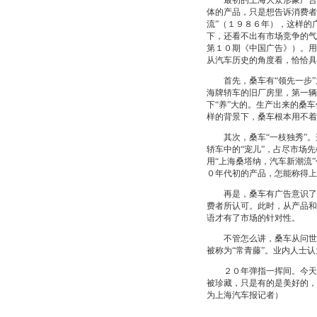
最初的上海大众形象广告语
体的产品，只是想告诉消费者
流”（１９８６年），这样的
下，还看不出有市场竞争的气
第１０期《中国广告》）。用
从汽车历史的角度看，恰恰具
首先，桑车有“领先一步”
海牌轿车的旧厂房里，第一辆
下“养”大的。生产出来的桑
样的背景下，桑车根本用不着
其次，桑车“一枝独秀”。
轿车中的“宠儿”，占尽市场
用“上海桑塔纳，汽车新潮流
０年代初的产品，怎能称得上
再是，桑车有广告意识了。
费者所认可。此时，从产品和
语才有了市场的针对性。
不管怎么讲，桑车从问世至
被称为“常青藤”。业内人士
２０年弹指一挥间。今天本
被珍藏，只是有的是美好的，
为上海汽车报记者）