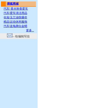
搜狐商城
·
汽车
|
香水扮香爱车
·
汽车
|
爱车清洁用品
·
化妆
|
玉兰油惊爆价
·
精品
|
运动休闲服饰
·
汽车
|
送龟牌白金蜡
更多...
-- 给编辑写信