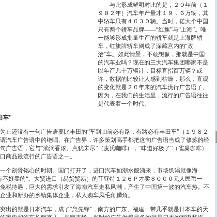
与此形成鲜明对比的是，２０年前（１
９８２年）汽车年产量才１９．６万辆，其
中轿车只有４０３０辆。当时，偌大个中国
只有两个轿车品牌——“红旗”与“上海”。唯
一能够形成批量生产的轿车就是上海牌轿
车，红旗牌轿车则成了深藏宫内的“政
治”车。如此情景，不敢想像，那就是中国
的汽车业吗？现在的三大汽车集团哪家不是
以年产几十万辆计，目标直指百万辆？或
许，数据的比较让人感到枯燥，那么，直观
的变化就是２０年来的汽车流行广告语了。
因为，在我们的生活里，流行的广告语往往
是代表着一个时代。
车”
止还没有一句广告语要比丰田的“车到山前必有路，有路必有丰田车”（１９８２
谓汽车广告语中的绝唱。在广告界，许多策划高手都把这句广告语当成了修炼的经
句广告语，它与“滴滴香浓、意犹未尽”（麦氏咖啡），“味道好极了”（雀巢咖啡）
口商品最流行的广告语之一。
个刻骨铭心的时期。国门打开了，进口汽车如潮水般涌来，市场饥渴就像海
有不好卖的“。大贸进口（易货贸易）的菲亚特１２６Ｐ才卖８０００元人民币一
免税待遇，巨大的需求引发了海南汽车走私风潮，产生了中国第一波的汽车热。不
企业和新办的乡镇集体企业，私人购车凤毛角麟角。
出的就是日本汽车，成了“急先锋”，南方的广东、福建一带几乎就是日本车的天