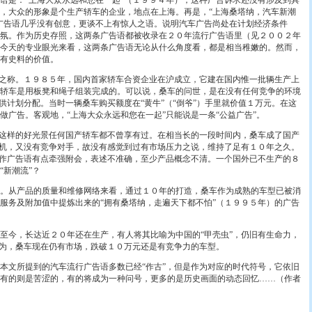
是：“上海大众永远和您在一起”（１９９４年），这种广告诉求还没有涉及到具
，大众的形象是个生产轿车的企业，地点在上海。再是，“上海桑塔纳，汽车新潮
广告语几乎没有创意，更谈不上有惊人之语。说明汽车广告尚处在计划经济条件
氛。作为历史存照，这两条广告语都被收录在２０年流行广告语里（见２００２年
今天的专业眼光来看，这两条广告语无论从什么角度看，都是相当稚嫩的。然而，
有史料的价值。
之称。１９８５年，国内首家轿车合资企业在沪成立，它建在国内惟一批辆生产上
轿车是用板凳和绳子组装完成的。可以说，桑车的问世，是在没有任何竞争的环境
车供计划分配。当时一辆桑车购买额度在“黄牛”（“倒爷”）手里就价值１万元。在这
做广告。客观地，“上海大众永远和您在一起”只能说是一条“公益广告”。
这样的好光景任何国产轿车都不曾享有过。在相当长的一段时间内，桑车成了国产
先机，又没有竞争对手，故没有感觉到过有市场压力之说，维持了足有１０年之久。
”作广告语有点牵强附会，表述不准确，至少产品概念不清。一个国外已不生产的８
“新潮流”？
从产品的质量和维修网络来看，通过１０年的打造，桑车作为成熟的车型已被消
服务及附加值中提炼出来的“拥有桑塔纳，走遍天下都不怕”（１９９５年）的广告
今，长达近２０年还在生产，有人将其比喻为中国的“甲壳虫”，仍旧有生命力，
认为，桑车现在仍有市场，跌破１０万元还是有竞争力的车型。
文所提到的汽车流行广告语多数已经“作古”，但是作为对应的时代符号，它依旧
有的则是苦涩的，有的将成为一种问号，更多的是历史画面的动态回忆……（作者