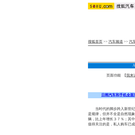
搜狐首页
>>
汽车频道
>>
汽
页面功能 【
我来
日韩汽车和手机全面
当时代的脚步跨入新世纪时
是规律，但并不全是自然现象
辆，比上年增长３７％；其中
值得关注的是，私人购车已成