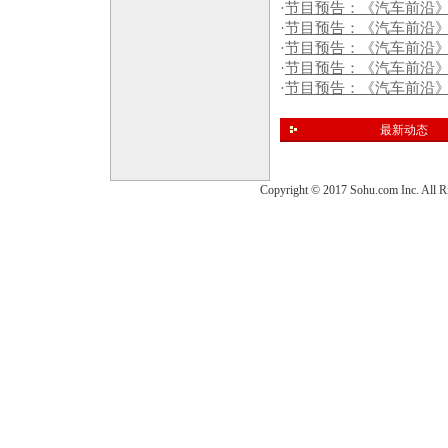
·
节目预告：《汽车前沿
·
节目预告：《汽车前沿
·
节目预告：《汽车前沿
·
节目预告：《汽车前沿
·
节目预告：《汽车前沿
最新动态
Copyright © 2017 Sohu.com Inc. Al