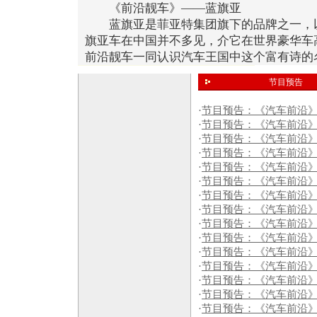
《前沿靓车》――蓝旗亚
蓝旗亚是菲亚特集团旗下的品牌之一，以
旗亚车在中国并不多见，介它在世界豪华车
前沿靓车一同认识汽车王国中这个富有诗的名字
节目预告
·
节目预告：《汽车前沿
·
节目预告：《汽车前沿
·
节目预告：《汽车前沿
·
节目预告：《汽车前沿
·
节目预告：《汽车前沿》
·
节目预告：《汽车前沿》
·
节目预告：《汽车前沿
·
节目预告：《汽车前沿
·
节目预告：《汽车前沿
·
节目预告：《汽车前沿
·
节目预告：《汽车前沿
·
节目预告：《汽车前沿
·
节目预告：《汽车前沿
·
节目预告：《汽车前沿
·
节目预告：《汽车前沿