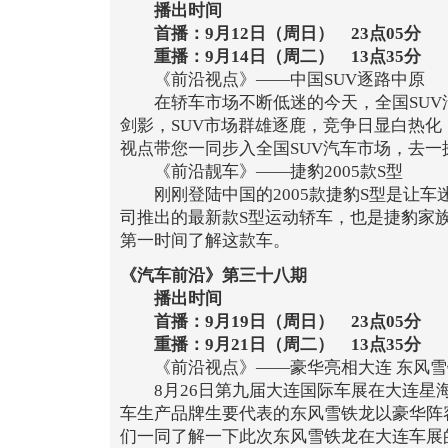
播出时间
首播：9月12日（周日） 23点05分
重播：9月14日（周二） 13点35分
《前沿视点》――中国SUV逐路中原
在轿车市场不断低迷的今天，全国SUV
剑影，SUV市场群雄逐鹿，竞争日显白热化
视点带您一同步入全国SUV汽车市场，去一
《前沿靓车》――捷豹2005款S型
刚刚登陆中国的2005款捷豹S型是让车
司推出的最新款S型运动轿车，也是捷豹家
第一时间了解这款车。
《汽车前沿》第三十八期
播出时间
首播：9月19日（周日） 23点05分
重播：9月21日（周二） 13点35分
《前沿视点》――豪华亮相大连 东风雪
8月26日第九届大连国际车展在大连星
车生产品牌生要代表的东风雪铁龙以豪华阵
们一同了解一下此次东风雪铁龙在大连车展