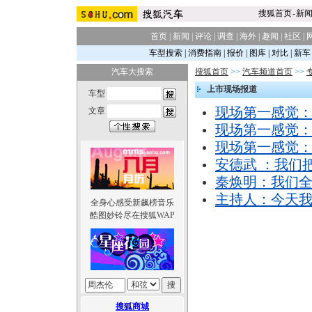
搜狐首页
-
新
首页
|
新闻
|
评论
|
调查
|
海外
|
趣闻
|
社区
|
车型搜索
|
消费指南
|
报价
|
图库
|
对比
|
新车
汽车大搜索
搜狐首页
>>
汽车频道首页
>>
上市现场报道
车型
现场第一感觉
文章
现场第一感觉
现场第一感觉
安德武 ：我们
秦焕明：我们
主持人：今天
全身心感受新飙榜音乐
酷图妙铃尽在搜狐WAP
搜狐商城