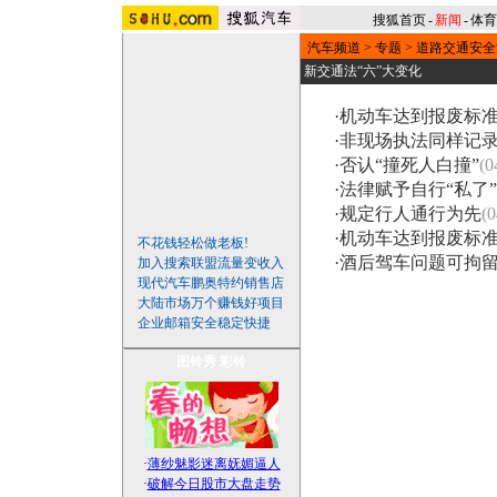
搜狐首页
-
新闻
-
体育
汽车频道
>
专题
>
道路交通安全
新交通法“六”大变化
·
机动车达到报废标
·
非现场执法同样记
·
否认“撞死人白撞”
(0
·
法律赋予自行“私了
·
规定行人通行为先
(0
·
机动车达到报废标
不花钱轻松做老板!
·
酒后驾车问题可拘
加入搜索联盟流量变收入
现代汽车鹏奥特约销售店
大陆市场万个赚钱好项目
企业邮箱安全稳定快捷
图铃秀
彩铃
·
薄纱魅影迷离妩媚逼人
·
破解今日股市大盘走势