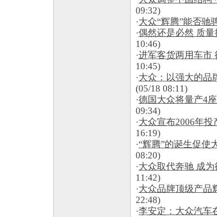
09:32)
·
大众“辉腾”能否驰
·
偶然还是必然 质
10:46)
·
进军客货两用车市
10:45)
·
大众：以强大的品
(05/18 08:11)
·
德国大众将量产4座敞篷
09:34)
·
大众宣布2006年投产c
16:19)
·
“辉腾”的诞生促使
08:20)
·
大众取代奔驰 成
11:42)
·
大众品牌顶级产品
22:48)
·
李安定：大众汽车