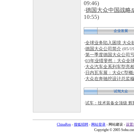
09:46)
·
德国大众中国战略
10:55)
企业发展
·
全球业务陷入困境 大众
·
德国大众公司简介
(05/1
·
第一季度德国大众公司亏
·
03年业绩斐然：大众全球
·
大众汽车全系列车型亮
·
日内瓦车展：大众C型概
·
大众在奔驰挖设计总监穆
试驾大众
·
试车：技术装备全顶级 辉
ChinaRen
-
搜狐招聘
-
网站登录
- 网站建设 -
设置
Copyright © 2005 Sohu.