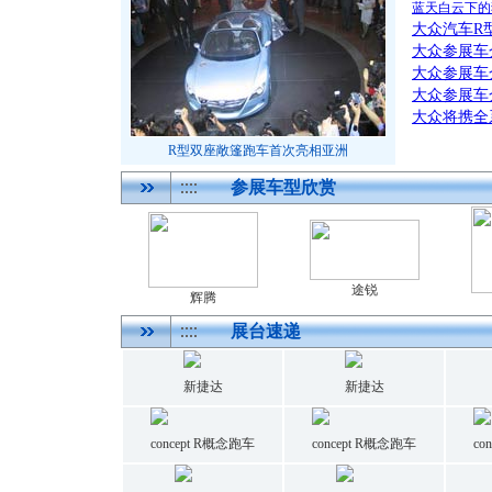
蓝天白云下的
大众汽车R
大众参展车介
大众参展车
大众参展车
大众将携全
R型双座敞篷跑车首次亮相亚洲
参展车型欣赏
途锐
辉腾
展台速递
新捷达
新捷达
concept R概念跑车
concept R概念跑车
co