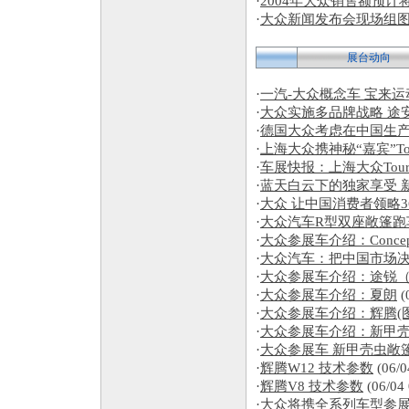
·
2004年大众销售额预计
·
大众新闻发布会现场组图
展台动向
·
一汽-大众概念车 宝来
·
大众实施多品牌战略 途
·
德国大众考虑在中国生
·
上海大众携神秘“嘉宾”To
·
车展快报：上海大众Tour
·
蓝天白云下的独家享受 
·
大众 让中国消费者领略3
·
大众汽车R型双座敞篷跑
·
大众参展车介绍：Concep
·
大众汽车：把中国市场
·
大众参展车介绍：途锐
·
大众参展车介绍：夏朗
(
·
大众参展车介绍：辉腾(图
·
大众参展车介绍：新甲
·
大众参展车 新甲壳虫敞篷
·
辉腾W12 技术参数
(06/0
·
辉腾V8 技术参数
(06/04
·
大众将携全系列车型参展