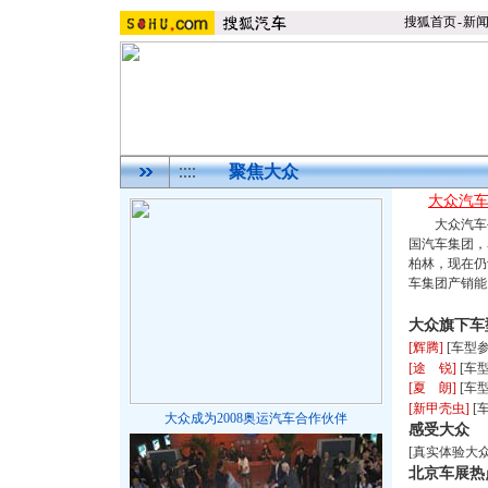
搜狐首页
-
新
聚焦大众
大众汽
大众汽车公
国汽车集团，
柏林，现在仍
车集团产销能
大众旗下车
[辉腾]
[
车型
[途 锐]
[
车
[夏 朗]
[
车
[新甲壳虫]
[
大众成为2008奥运汽车合作伙伴
感受大众
[
真实体验大
北京车展热