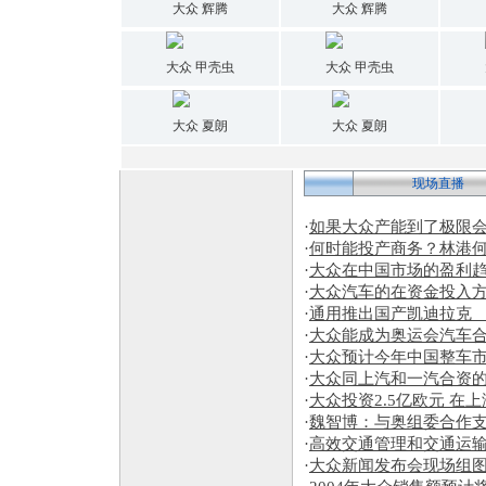
大众 辉腾
大众 辉腾
大众 甲壳虫
大众 甲壳虫
大众 夏朗
大众 夏朗
现场直播
·
如果大众产能到了极限
·
何时能投产商务？林港
·
大众在中国市场的盈利
·
大众汽车的在资金投入方
·
通用推出国产凯迪拉克
·
大众能成为奥运会汽车
·
大众预计今年中国整车市
·
大众同上汽和一汽合资
·
大众投资2.5亿欧元 在
·
魏智博：与奥组委合作支
·
高效交通管理和交通运
·
大众新闻发布会现场组图