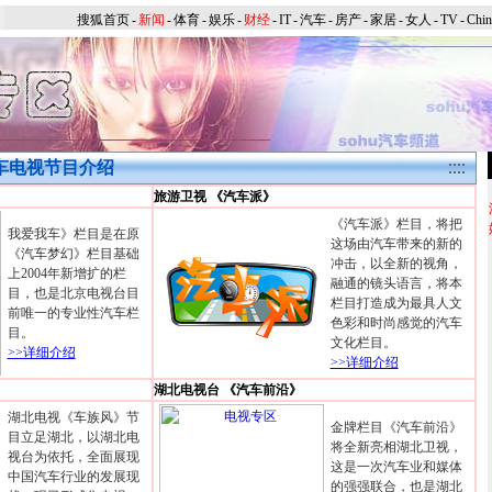
搜狐首页
-
新闻
-
体育
-
娱乐
-
财经
-
IT
-
汽车
-
房产
-
家居
-
女人
-
TV
-
Chi
车电视节目介绍
旅游卫视 《汽车派》
《汽车派》栏目，将把
我爱我车》栏目是在原
这场由汽车带来的新的
《汽车梦幻》栏目基础
冲击，以全新的视角，
上2004年新增扩的栏
融通的镜头语言，将本
目，也是北京电视台目
栏目打造成为最具人文
前唯一的专业性汽车栏
色彩和时尚感觉的汽车
目。
文化栏目。
>>详细介绍
>>详细介绍
湖北电视台 《汽车前沿》
湖北电视《车族风》节
金牌栏目《汽车前沿》
目立足湖北，以湖北电
将全新亮相湖北卫视，
视台为依托，全面展现
这是一次汽车业和媒体
中国汽车行业的发展现
的强强联合，也是湖北