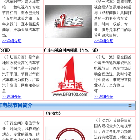
《汽车时空》是天津市
《第一汽车》是成都电
唯一一档电视汽车专栏
视台经济资讯服务频道
节目栏目，至今已走过
与《成都商报》共同打
了五年的成长之路，五
造的一档专业汽车节
年来我们一直本着服务
目。时尚、权威、专
商家、推动天津汽车市
业、服务是本栏目的宗
场。
旨和追求目标。
>>详细介绍
>>详细介绍
百分百》
广东电视台时尚频道《车坛一派》
《车坛百分百》是华南
《车坛一派》是全国首
地区收视最高的汽车节
个每天传递汽车资讯的
目，同时也是一部完全
电视节目，汽车市场活
汽车手册。节目以华南
动全程放送。及时传递
汽车市场为依托，汇聚
行业资讯，准确报道待
汽车资讯，网集服务信
业动态，全方位点
息……
评……
>>详细介绍
>>详细介绍
车电视节目简介
《车动力》
《车动力》节目是目前
《车行空间》定位于专
国内规模最大的电视节
业、时尚类，以权威的
目，通过各地主力频道
观点、专业的视角、结
进行有效覆盖，播出范