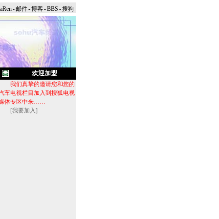
naRen
-
邮件
-
博客
-
BBS
-
搜狗
欢迎加盟
我们真挚的邀请您和您的
汽车电视栏目加入到搜狐电视
媒体专区中来……
[
我要加入
]