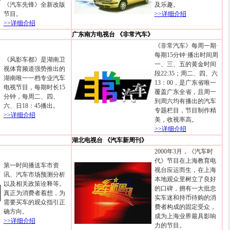
《汽车先锋》全新改版
及乐趣。
节目。
>>详细介绍
>>详细介绍
广东南方电视台 《非常汽车》
《非常汽车》每周一期·
每期15分钟·播出时间周
《风影车都》是湖南卫
一、三、五的黄金时间
视体育频道强势推出的
段22:35；周二、四、六
湖南唯一一档专业汽车
13：00，是广东省唯一
电视节目，每期时长15
覆盖广东全省，且周一
分钟，每周二、四、
到周六均有播出的汽车
六、日18：45播出。
专题栏目，节目制作精
>>详细介绍
美，收视率高。
>>详细介绍
湖北电视台 《汽车新周刊》
2000年3月，《汽车时
代》节目在上海教育电
第一时间播送车市资
视台应运而生，在上海
讯、汽车市场预测分析
本地观众里树立了良好
以及相关政策诠释等。
的口碑，拥有一大批忠
真正为消费者着想，为
实车迷和持币待购的消
需要买车的观众指引正
费者构成的固定受众，
确方向。
成为上海业界最具影响
>>详细介绍
力的节目。