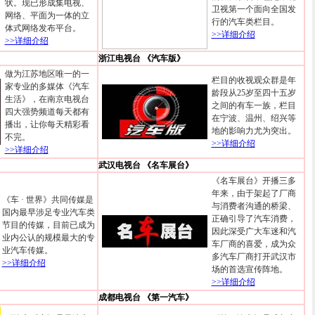
状。现已形成集电视、
卫视第一个面向全国发
网络、平面为一体的立
行的汽车类栏目。
体式网络发布平台。
>>详细介绍
>>详细介绍
》
浙江电视台 《汽车版》
做为江苏地区唯一的一
栏目的收视观众群是年
家专业的多媒体《汽车
龄段从25岁至四十五岁
生活》，在南京电视台
之间的有车一族，栏目
四大强势频道每天都有
在宁波、温州、绍兴等
播出，让你每天精彩看
地的影响力尤为突出。
不完。
>>详细介绍
>>详细介绍
武汉电视台 《名车展台》
《名车展台》开播三多
年来，由于架起了厂商
《车 · 世界》共同传媒是
与消费者沟通的桥梁、
国内最早涉足专业汽车类
正确引导了汽车消费，
节目的传媒，目前已成为
因此深受广大车迷和汽
业内公认的规模最大的专
车厂商的喜爱，成为众
业汽车传媒。
多汽车厂商打开武汉市
>>详细介绍
场的首选宣传阵地。
>>详细介绍
成都电视台 《第一汽车》