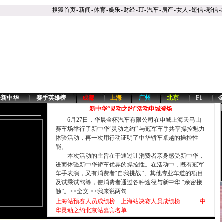
搜狐首页
-
新闻
-
体育
-
娱乐
-
财经
-
IT
-
汽车
-
房产
-
女人
-
短信
-
彩信
-
验新中华
赛手英雄榜
成都
上海
广州
北京
F1
新中华“灵动之约”活动申城登场
6月27日，华晨金杯汽车有限公司在申城上海天马山
赛车场举行了新中华“灵动之约” 与冠军车手共享操控魅力
体验活动，再一次用行动证明了中华轿车卓越的操控性
能。
本次活动的主旨在于通过让消费者亲身感受新中华，
进而体验新中华轿车优异的操控性。在活动中，既有冠军
车手表演，又有消费者“自我挑战”、其他专业车道的项目
及试乘试驾等，使消费者通过各种途径与新中华 “亲密接
触”。
>>全文
>>我来说两句
上海站预赛人员成绩榜
上海站决赛人员成绩榜
中
华灵动之约北京站嘉宾名单