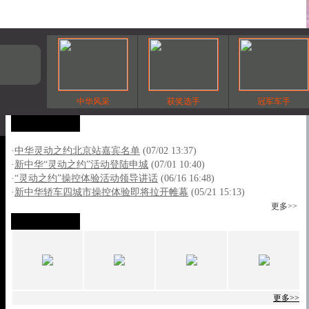
中华风采
获奖选手
冠军车手
相关新闻
·
中华灵动之约北京站嘉宾名单
(07/02 13:37)
·
新中华“灵动之约”活动登陆申城
(07/01 10:40)
·
“灵动之约”操控体验活动领导讲话
(06/16 16:48)
·
新中华轿车四城市操控体验即将拉开帷幕
(05/21 15:13)
更多>>
预赛阶段
更多>>