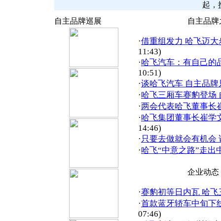
起，
自主品牌巡展
自主品牌
·
借重组发力 哈飞迈大
11:43)
·
哈飞汽车：有自己的
10:51)
·
谈哈飞汽车 自主品牌
·
哈飞三厢车赛豹登场
·
两会代表哈飞董事长
·
哈飞集团董事长崔学
14:46)
·
只要去做就会有机会
·
哈飞“中意之路”走出中
企业动态
·
赛豹初等日内瓦 哈
·
首款蓝牙轿车中旬下
07:46)