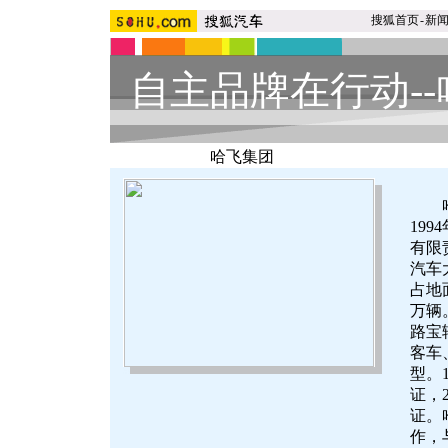
搜狐首页
-
新
自主品牌在行动--
哈飞集团
哈飞
19
有限
汽车
占地
万辆
路宝
客车
型。1
证，2
证。
作，