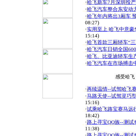
·
哈飞新车7月深圳投产 
·
哈飞汽车整合东安动
·
哈飞年内将出3厢车 
08:27)
·
实用至上 哈飞中意
15:14)
·
哈飞首款三厢轿车“三
·
哈飞汽车日销全国600
·
哈飞、比亚迪轿车生
·
哈飞汽车在市场搏击
感受哈飞
·
再续温情--试驾哈飞赛
·
马路天使--试驾灵巧
15:16)
·
试乘哈飞路宝赛马远
18:42)
·
路上寻宝QQ族--测试
11:38)
·
路上寻宝QQ族--测试