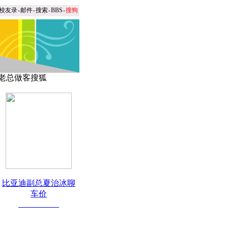
校友录
-
邮件
-
搜索
-
BBS
-
搜狗
老总做客搜狐
比亚迪副总夏治冰聊
车价