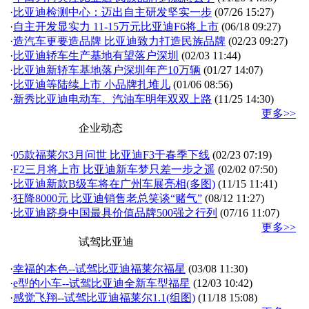
·
比亚迪检测中心：迈出自主研发坚实一步
(07/26 15:27)
·
自主开发显实力 11-15万元比亚迪F6将上市
(06/18 09:27)
·
造汽车更要造品牌 比亚迪致力打造民族品牌
(02/23 09:27)
·
比亚迪轿车生产基地有望落户深圳
(02/03 11:44)
·
比亚迪新轿车基地落户深圳年产10万辆
(01/27 14:07)
·
比亚迪等陆续上市 小品牌扎堆儿
(01/06 08:56)
·
新秀比亚迪电动车、汽油车明年双双上路
(11/25 14:30)
更多>>
企业动态
·
05款福莱尔3月问世 比亚迪F3于春季下线
(02/23 07:19)
·
F2三月将上市 比亚迪新车梦只差一步之遥
(02/02 07:50)
·
比亚迪新款B级车将在广州车展亮相(多图)
(11/15 11:41)
·
狂降8000元 比亚迪销售老总笑谈“赌气”
(08/12 11:27)
·
比亚迪跻身中国最具价值品牌500强之行列
(07/16 11:07)
更多>>
试驾比亚迪
·
幸福的本色--试驾比亚迪福莱尔福星
(03/08 11:30)
·
e型的小车--试驾比亚迪全新车型福星
(12/03 10:42)
·
感觉飞翔--试驾比亚迪福莱尔1.1(组图)
(11/18 15:08)