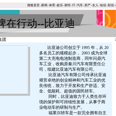
搜狐首页
-
新闻
-
体育
-
娱乐
-
财经
-
IT
-
汽车
-
房产
-
女人
-
短信
-
彩信
-
牌在行动--比亚迪
集团
比亚迪公司创立于 1995 年，从 20
多名员工的规模起步， 2003 成为全球
第二大充电电池制造商，同年问鼎汽
车工业，收购原秦川汽车有限责任公
司，组建比亚迪汽车有限公司。
比亚迪汽车有限公司传承比亚迪
艰苦卓绝的创业精神和汽车工业的优
良传统，致力于开发和生产舒适、安
全、低能耗、超值的国民轿车。
同时，比亚迪致力于人类生存环
境的保护和可持续性发展，从事于商
业电动车的研制与生产。
福莱尔轿车是一款完全拥有自主