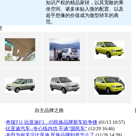
知识产权的精品家轿，以其宽敞的乘
坐空间、诸多体贴入微的配置、以及
超乎想像的价值成为微型轿车的典
范。
赏
自主品牌之路
·
奇瑞T11 比亚迪F3…05民族品牌新车欲争锋
(01/13 10:57)
·
比亚迪汽车--专心练内功 不谈“国民车”
(12/29 16:46)
·
丰田为何关注比亚迪 民族品牌到底怎么了
(11/26 14:39)