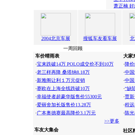
萧正楠 
2004北京车展
搜狐车友看车展
北
一周回顾
车价晴雨表
大家
·
宝来跌破14万 POLO成交价不到10万
·
降价
·
老三样再降 桑塔纳8.18万
·
中国
·
新雅阁让利１万元促销
·
中国
·
赛欧在上海全线跌破10万
·
“缺
·
幸福使者超豪华版售价55300元
·
贾新
·
爱丽舍加长版售价13.28万
·
程远
·
广本奥德赛最高降价3.1万元
·
陈光
>>更多
车友大集会
社区