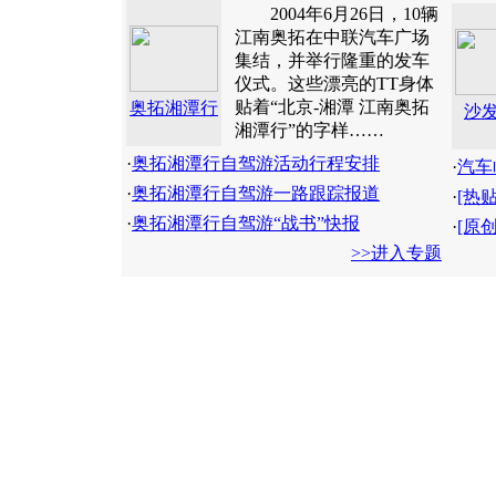
2004年6月26日，10辆
江南奥拓在中联汽车广场
集结，并举行隆重的发车
仪式。这些漂亮的TT身体
贴着“北京-湘潭 江南奥拓
奥拓湘潭行
沙
湘潭行”的字样……
·
奥拓湘潭行自驾游活动行程安排
·
汽车
·
奥拓湘潭行自驾游一路跟踪报道
·
[热
·
奥拓湘潭行自驾游“战书”快报
·
[原
>>进入专题