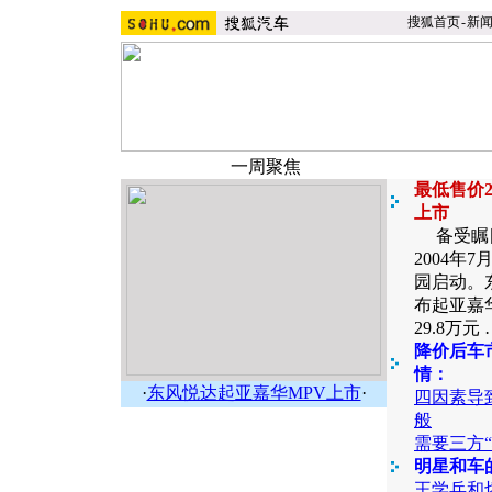
搜狐首页
-
新
一周聚焦
最低售价2
上市
备受瞩目
2004年
园启动。
布起亚嘉华
29.8万元
降价后车
情：
·
东风悦达起亚嘉华MPV上市
·
四因素导
般
需要三方“
明星和车
王学兵和