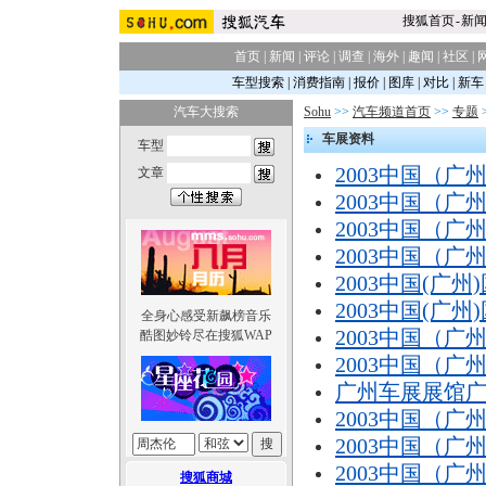
搜狐首页
-
新
首页
|
新闻
|
评论
|
调查
|
海外
|
趣闻
|
社区
|
车型搜索
|
消费指南
|
报价
|
图库
|
对比
|
新车
汽车大搜索
Sohu
>>
汽车频道首页
>>
专题
车展资料
车型
2003中国（
文章
2003中国（
2003中国（
2003中国（广
2003中国(广
2003中国(广
全身心感受新飙榜音乐
2003中国（
酷图妙铃尽在搜狐WAP
2003中国（广
广州车展展馆广
2003中国（广
2003中国（
2003中国（
搜狐商城