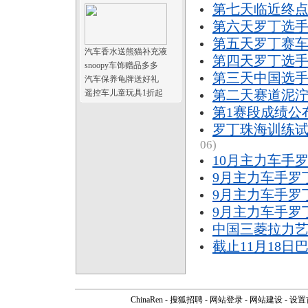
第七天临近终
第六天罗丁选手
第五天罗丁赛车
汽车香水送熊猫补充液
第四天罗丁选手
snoopy车饰赠品多多
第三天中国选
汽车保养龟牌送好礼
第二天赛道泥
遥控车儿童玩具1折起
第1赛段成绩公
罗丁珠海训练试
06)
10月主力车手
9月主力车手罗
9月主力车手罗
9月主力车手罗
中国三菱拉力
截止11月18
ChinaRen
-
搜狐招聘
-
网站登录
- 网站建设 -
设置