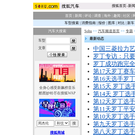
搜狐首页
-
新
首页
|
新闻
|
评论
|
调查
|
海外
|
趣闻
|
社区
|
车型搜索
|
消费指南
|
报价
|
图库
|
对比
|
新车
汽车大搜索
Sohu
>>
汽车频道首页
>>
专题
最新动态
车型
中国三菱拉力艺
文章
罗丁专访：只
罗丁成功跑完
第17天罗丁赛
第16天选手罗
第15天 罗丁选
全身心感受新飙榜音乐
第14天 罗丁
酷图妙铃尽在搜狐WAP
第12天罗丁选
第11天罗丁平
第10天罗丁选
第九天罗丁选
第八天罗丁选
搜狐商城