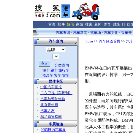
首页
-
邮件
-
短信
-
商城
-
搜索
-
新闻
-
体育
-
财经
-
IT
-
娱
汽车查询
汽车新闻
试车场
汽车文化
香车美
汽车查询
Sohu
>>
汽车频道首页
>>
汽
分类查询
BMW将在日内瓦车展展出
轿车
跑车
旅行车
在近期的设计哲学，另一
概念车
客车
货车
形。
媒体专区
中国汽车画报
广东卫视《车周刊》
一道强而有力的弧线，自C
汽车与驾驶维修
的外型，而如同现行的5系
北京青年报
应车头造型，其车尾灯也采类
汽车之友
BMW原厂表示，CS1内装
精品购物指南
雾化金属配件构成。BMW
车展速递
此具人体工程学的概念，首次
2003日内瓦车展