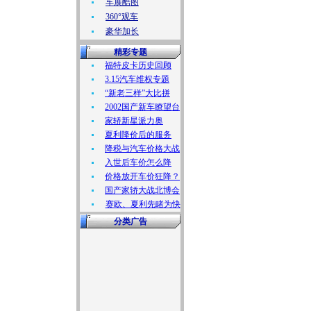
车展酷图
360°观车
豪华加长
精彩专题
福特皮卡历史回顾
3.15汽车维权专题
“新老三样”大比拼
2002国产新车瞭望台
家轿新星派力奥
夏利降价后的服务
降税与汽车价格大战
入世后车价怎么降
价格放开车价狂降？
国产家轿大战北博会
赛欧、夏利先睹为快
分类广告