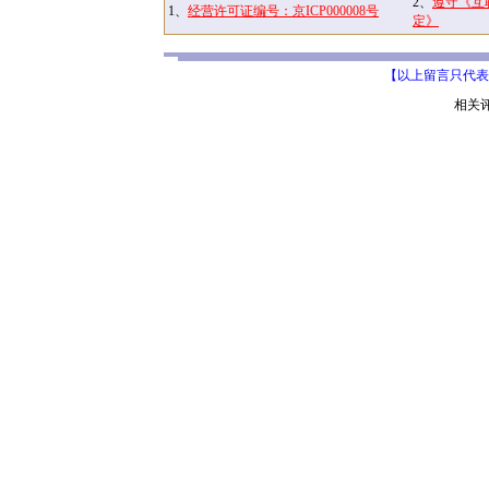
2、
遵守《互
1、
经营许可证编号：京ICP000008号
定》
【以上留言只代表
相关评