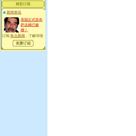
精彩订阅
新闻资讯
美国正式宣布
萨达姆已被
捕！
订阅
焦点新闻
，了解详情