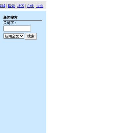
商城
|
搜索
|
社区
|
在线
|
企业
新闻搜索
关键字：