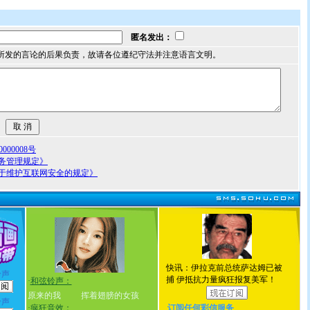
匿名发出：
所发的言论的后果负责，故请各位遵纪守法并注意语言文明。
00008号
务管理规定》
于维护互联网安全的规定》
快讯：伊拉克前总统萨达姆已被
铃声
捕 伊抵抗力量疯狂报复美军！
·
和弦铃声：
原来的我
挥着翅膀的女孩
铃声
·
疯狂音效：
订阅任何
彩信服务