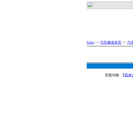
Sohu
>>
汽车频道首页
>>
汽
页面功能 【
我来