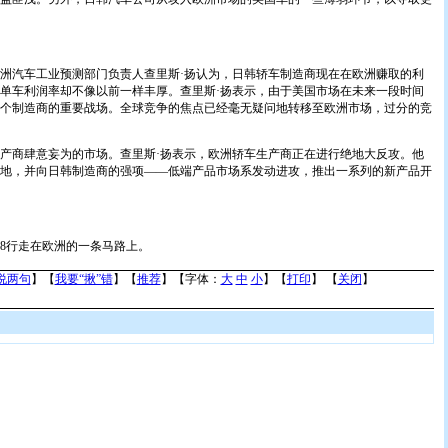
汽车工业预测部门负责人查里斯·扬认为，日韩轿车制造商现在在欧洲赚取的利
单车利润率却不像以前一样丰厚。查里斯·扬表示，由于美国市场在未来一段时间
个制造商的重要战场。全球竞争的焦点已经毫无疑问地转移至欧洲市场，过分的竞
商肆意妄为的市场。查里斯·扬表示，欧洲轿车生产商正在进行绝地大反攻。他
地，并向日韩制造商的强项——低端产品市场系发动进攻，推出一系列的新产品开
行走在欧洲的一条马路上。
说两句
】【
我要“揪”错
】【
推荐
】【字体：
大
中
小
】【
打印
】 【
关闭
】