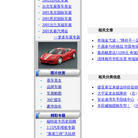
2002日内瓦车展
台北车展香车美女
2001东京国际车展
2001悉尼国际车展
2001法兰克福车展
相关文章
2001长春汽博会
>>更多车展专题
奇瑞金弋波：“降价不一
不愿参与价格战 华晨奇
最高幅度达13200元 奇
演绎都市华彩乐章 奇瑞
图片欣赏
相关分类信息
香车美女
品牌车廊
捷亚泰宝来捷达特价促销
车展酷图
大宇蓝龙全线降价
（
京
安全港湾车手陪练中心
360°观车
丰田威驰团购车型！
（
豪华加长
精彩专题
福特皮卡历史回顾
3.15汽车维权专题
“新老三样”大比拼