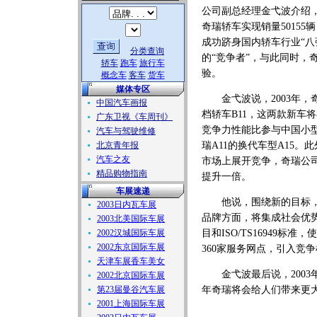
公司副总经理金弋波介绍，2
奇瑞轿车实现销量50155
成功跻身国内轿车行业“八
分类查询
的“竞争者”，与此同时
轿车
跑车
旅行车
验。
概念车
客车
货车
媒体专区
金弋波说，2003年，奇
中国汽车画报
档轿车B11，这两款新车
广东卫视《车周刊》
竞争力性能比参与中国小
汽车与驾驶维修
北京青年报
瑞A11的换代车型A15
汽车之友
市场上展开竞争，奇瑞公司
精品购物指南
提升一倍。
车展速递
他说，围绕新的目标，奇
2003日内瓦车展
品牌方面，将集成社会优
2003北美国际车展
2002汉城国际车展
目和ISO/TS16949
2002东京国际车展
360家服务网点，引入竞
天津车展香车美女
金弋波最后说，2003年
2002北京国际车展
第23届曼谷汽车展
年奇瑞将会给人们带来更大
2001上海国际车展