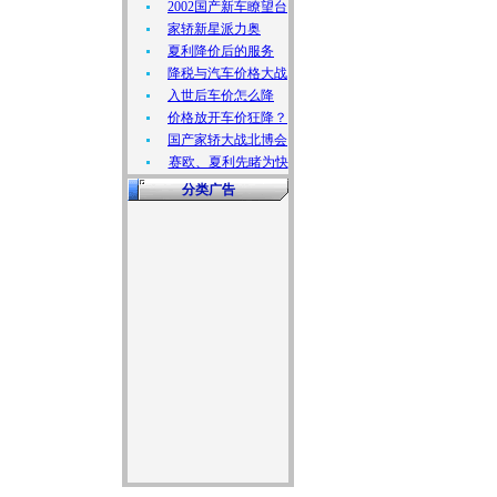
2002国产新车瞭望台
家轿新星派力奥
夏利降价后的服务
降税与汽车价格大战
入世后车价怎么降
价格放开车价狂降？
国产家轿大战北博会
赛欧、夏利先睹为快
分类广告