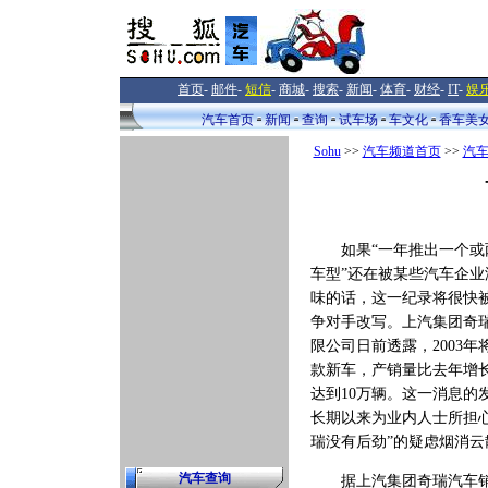
首页
-
邮件
-
短信
-
商城
-
搜索
-
新闻
-
体育
-
财经
-
IT
-
娱
汽车首页
新闻
查询
试车场
车文化
香车美
Sohu
>>
汽车频道首页
>>
汽
如果“一年推出一个或
车型”还在被某些汽车企业
味的话，这一纪录将很快
争对手改写。上汽集团奇
限公司日前透露，2003年
款新车，产销量比去年增
达到10万辆。这一消息的
长期以来为业内人士所担心
瑞没有后劲”的疑虑烟消云
汽车查询
据上汽集团奇瑞汽车销