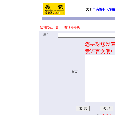
关于
中高档车17万就
致网友公开信——有话好好说
用户：
您要对您发表
意语言文明!
留言：