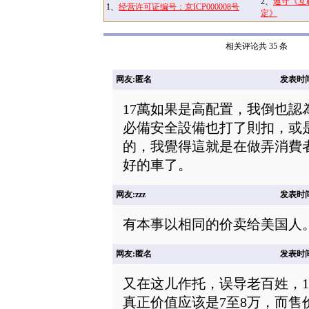
2、
遵守《互
1、
经营许可证编号：京ICP000008号
定》
相关评论共 35 条
网友:匿名
发表时间: 
17萬如果是高配置，我倒也認
必備安全設備也打了則扣，或
的，我覺得這就是在做弄消費者了
好的車了。
网友:zzz
发表时间: 
有本事以相同的价卖给美国人
网友:匿名
发表时间: 
又在这儿作托，误导老百姓，1
真正价值应该是7至8万，而售