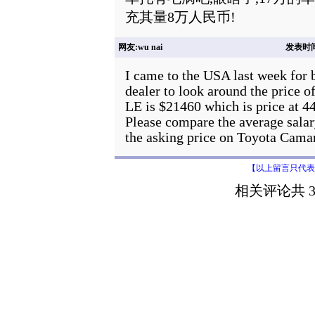
充其量8万人民币!
网友:wu nai
发表时间: 
I came to the USA last week for 
dealer to look around the price 
LE is $21460 which is price at 4
Please compare the average sal
the asking price on Toyota Cama
【以上留言只代表
相关评论共 3