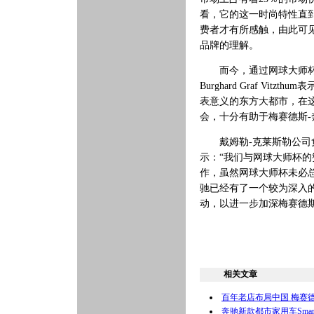
看，它的这一时尚特性直
费者才有所感触，由此可
品牌的理解。
而今，通过网球大师杯，
Burghard Graf V
表意义的东方大都市，在
会，十分有助于梅赛德斯-
戴姆勒-克莱斯勒公司负责梅
示：“我们与网球大师杯的
作，虽然网球大师杯未必
驰已经有了一个较为深入
动，以进一步加深梅赛德斯
相关文章
百年老店布局中国 梅赛
奔驰新款都市家用车Smart