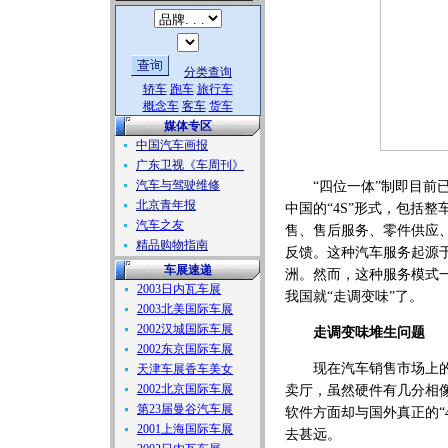
分类查询
轿车
跑车
旅行车
概念车
客车
货车
媒体专区
中国汽车画报
广东卫视《车周刊》
汽车与驾驶维修
“四位一体”制即目前
北京青年报
中国的“4S”形式，包括整
汽车之友
售、售后服务、零件供应
精品购物指南
反馈。这种汽车服务起源
车展速递
洲。然而，这种服务模式
2003日内瓦车展
我国就“走调变味”了。
2003北美国际车展
2002汉城国际车展
走调变味堆生问题
2002东京国际车展
现在汽车销售市场上的
天津车展香车美女
2002北京国际车展
卖厅，虽然硬件有几分相
第23届曼谷汽车展
软件方面却与国外真正的“4
2001上海国际车展
去甚远。