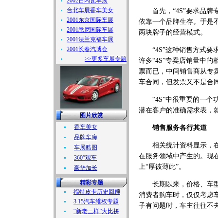
2002日内瓦车展
台北车展香车美女
首先，“4S”要求品牌
2001东京国际车展
依靠一个品牌生存。于是
2001悉尼国际车展
两块牌子的经营模式。
2001法兰克福车展
2001长春汽博会
“4S”这种销售方式要
>>更多车展专题
许多“4S”专卖店销量中
票而已，中间销售商从专
车合同，但发票又不是合
“4S”中很重要的一个
潜在客户的准确需求表，
图片欣赏
香车美女
销售服务各行其道
品牌车廊
相关统计资料显示，在一
车展酷图
在服务领域中产生的。现在
360°观车
上“厚彼薄此”。
豪华加长
精彩专题
长期以来，价格、车型、
福特皮卡历史回顾
消费者购车时，仅仅考虑
3.15汽车维权专题
子有问题时，车主往往不
“新老三样”大比拼