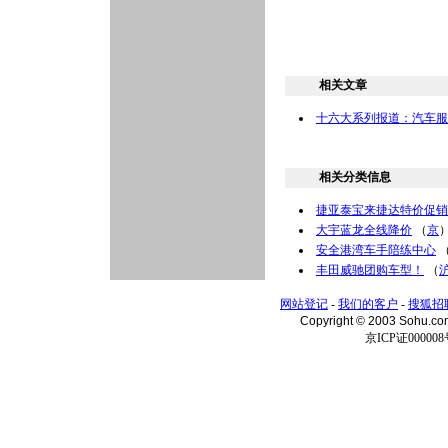
相关文章
十六大系列报道：汽车服
相关分类信息
捷亚泰宝来捷达特价促销
大宇蓝龙全线降价
（
京
安全港湾车手陪练中心
丰田威驰团购车型！
（
网站登记
-
我们的客户
-
搜狐招
Copyright © 2003 Sohu.c
京ICP证000