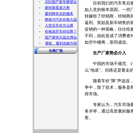
2002国产新车瞭望台
目前我们的汽车售后服务
家轿新星派力奥
如人意的根本原因。一些
夏利降价后的服务
转嫁给了经销商，经销商
降税与汽车价格大战
返利、奖励及新车销售的
入世后车价怎么降
促销的一种策略，往往给
价格放开车价狂降？
不到，由此造成了消费者对
国产家轿大战北博会
如空中楼阁，形同虚设。
赛欧、夏利先睹为快
分类广告
生产厂家势必介入
中国的市场不规范、计划
么“地道”。但路还是要走
随着车价“降”声连连，
争中，除了技术，服务是
得市场。
专家认为，汽车市场要真
务并举，通过高质量的服
客。