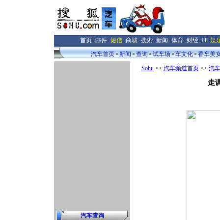
首页
-
邮件
-
短信
-
商城
-
搜索
-
新闻
-
体育
-
财经
-
IT
-
娱
汽车首页
新闻
查询
试车场
车文化
香车美
Sohu
>>
汽车频道首页
>>
汽
走
汽车查询