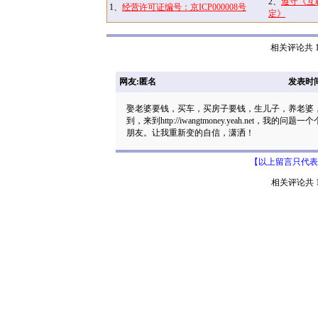
2、
遵守《互
1、
经营许可证编号：京ICP000008号
定》
相关评论共 1
网友:匿名
发表时间: 
娶老婆要钱，买车，买房子要钱，生儿子，养老婆
到，来到http://iwangtmoney.yeah.n
朋友。让我重新变的自信，潇洒！
【以上留言只代表
相关评论共 1