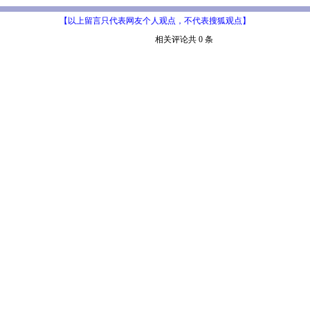
【以上留言只代表网友个人观点，不代表搜狐观点】
相关评论共 0 条