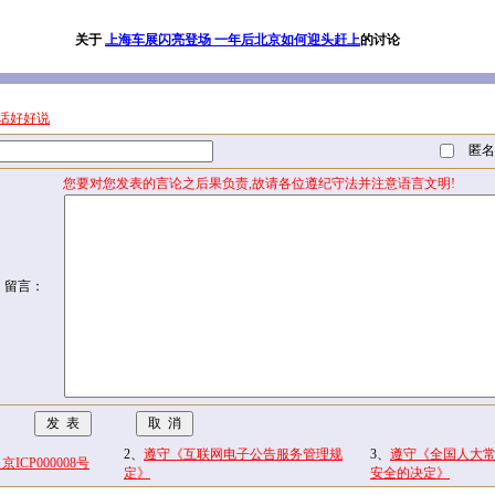
关于
上海车展闪亮登场 一年后北京如何迎头赶上
的讨论
话好好说
匿名
您要对您发表的言论之后果负责,故请各位遵纪守法并注意语言文明!
留言：
2、
遵守《互联网电子公告服务管理规
3、
遵守《全国人大
CP000008号
定》
安全的决定》