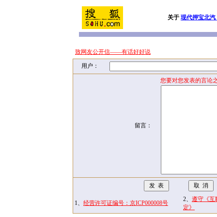
关于
现代押宝北汽
致网友公开信——有话好好说
用户：
您要对您发表的言论之
留言：
2、
遵守《互
1、
经营许可证编号：京ICP000008号
定》