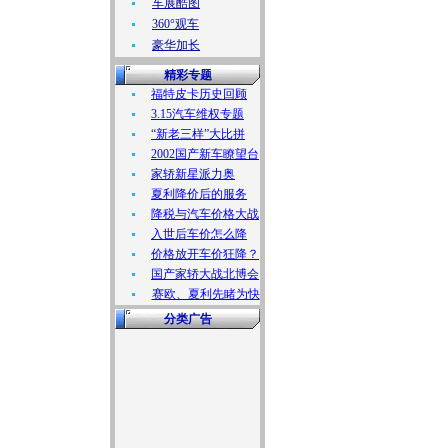
车展酷图
360°观车
豪华加长
精彩专题
福特皮卡历史回顾
3.15汽车维权专题
“新老三样”大比拼
2002国产新车瞭望台
家轿新星派力奥
夏利降价后的服务
降税与汽车价格大战
入世后车价怎么降
价格放开车价狂降？
国产家轿大战北博会
赛欧、夏利先睹为快
分类广告