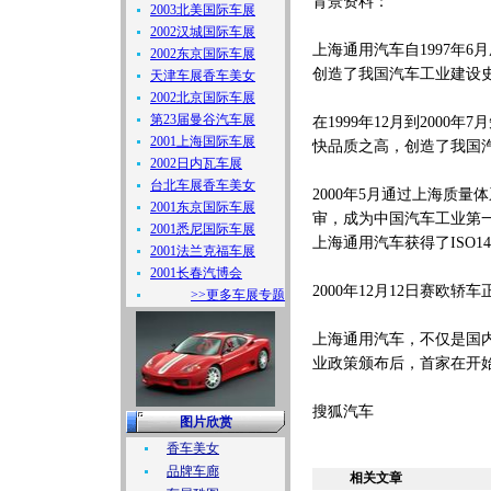
背景资料：
2003北美国际车展
2002汉城国际车展
上海通用汽车自1997年6
2002东京国际车展
创造了我国汽车工业建设
天津车展香车美女
2002北京国际车展
第23届曼谷汽车展
在1999年12月到200
2001上海国际车展
快品质之高，创造了我国
2002日内瓦车展
台北车展香车美女
2000年5月通过上海质
2001东京国际车展
审，成为中国汽车工业第一家
2001悉尼国际车展
上海通用汽车获得了ISO1
2001法兰克福车展
2001长春汽博会
2000年12月12日赛欧
>>更多车展专题
上海通用汽车，不仅是国
业政策颁布后，首家在开始
搜狐汽车
图片欣赏
香车美女
品牌车廊
相关文章