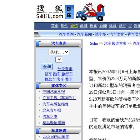
首页
-
邮件
-
短信
-
商城
-
搜索
-
新闻
-
体育
-
财经
-
IT
-
娱
汽车查询
汽车新闻
试车场
汽车文化
香车美
汽车查询
Sohu
>>
汽车频道首页
>>
汽
分类查询
本报讯2002年2月6日上
轿车
跑车
旅行车
型、售价为25.8万元的
概念车
客车
货车
订购新款G型车的消费者也
媒体专区
中国汽车画报
29日)到2月5日止的一周
广东卫视《车周刊》
9.28万新赛欧的等待提
汽车与驾驶维修
手中的等待提车的订单数量
北京青年报
汽车之友
目前，赛欧的全线产品都
精品购物指南
的速度满足市场的需求。
车展速递
2003日内瓦车展