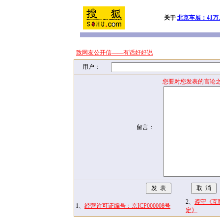
关于
北京车展：41
致网友公开信——有话好好说
用户：
您要对您发表的言论之
留言：
2、
遵守《互
1、
经营许可证编号：京ICP000008号
定》