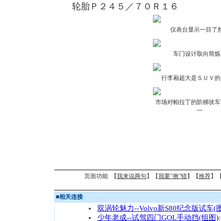
轮胎Ｐ２４５／７０Ｒ１６
仪表台显示一目了
车门设计取向简炼
行李厢超大是ＳＵＶ的
市场对帕拉丁的阶梯状车
一
页面功能 【
我来说两句
】【
我要“揪”错
】【
推荐
】
■
相关连接
双涡轮魅力--Volvo新S80纪念版试车(图
少年老成--试驾四门GOL手动挡(组图)
(