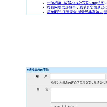
一脉相承--试驾2004款宝马530i(组图)
(
搜狐网友试驾报告：感受真实蒙迪欧(
简单明朗 保障安全 感受经典高尔夫(组
■
请发表您的看法
用 户：
您要为您所发的言论的后果负责，故请各位
留 言：