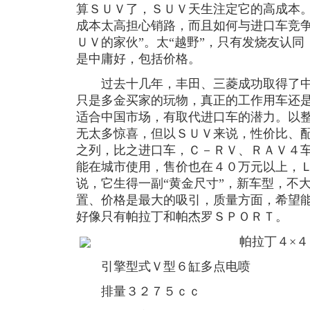
算ＳＵＶ了，ＳＵＶ天生注定它的高成本
成本太高担心销路，而且如何与进口车竞争
ＵＶ的家伙”。太“越野”，只有发烧友认
是中庸好，包括价格。
过去十几年，丰田、三菱成功取得了中
只是多金买家的玩物，真正的工作用车还
适合中国市场，有取代进口车的潜力。以
无太多惊喜，但以ＳＵＶ来说，性价比、
之列，比之进口车，Ｃ－ＲＶ、ＲＡＶ４
能在城市使用，售价也在４０万元以上，
说，它生得一副“黄金尺寸”，新车型，不
置、价格是最大的吸引，质量方面，希望
好像只有帕拉丁和帕杰罗ＳＰＯＲＴ。
帕拉丁４×４
引擎型式Ｖ型６缸多点电喷
排量３２７５ｃｃ