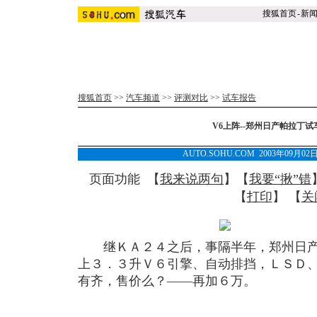
搜狐首页
-
新
搜狐首页
>>
汽车频道
>>
评测对比
>>
试车报告
V6上阵--郑州日产帕拉丁试
AUTO.SOHU.COM 2003年09月0
页面功能 【
我来说两句
】【
我要“揪”错
【
打印
】 【
关
继ＫＡ２４之后，事隔半年，郑州日产
上３．３升Ｖ６引擎、自动排挡，ＬＳＤ
有齐，售价么？——再加６万。