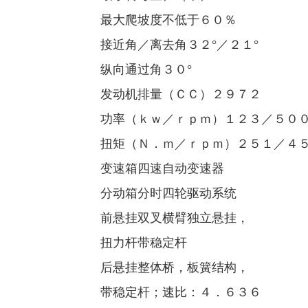
最大爬坡度不低于６０％
接近角／离去角３２°／２１°
纵向通过角３０°
发动机排量（ＣＣ）２９７２
功率（ｋｗ／ｒｐｍ）１２３／５０
扭矩（Ｎ．ｍ／ｒｐｍ）２５１／４
变速箱四速自动变速器
分动箱分时四轮驱动系统
前悬挂双叉横臂独立悬挂，
扭力杆带稳定杆
后悬挂整体桥，板簧结构，
带稳定杆；速比：４．６３６