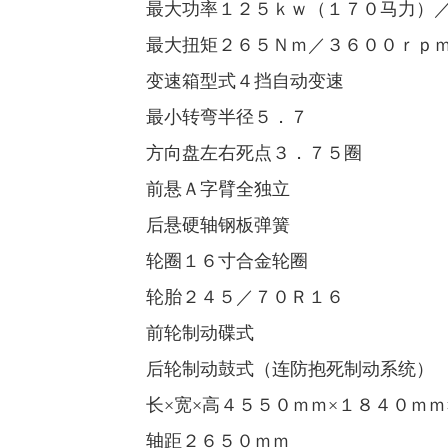
最大功率１２５ｋｗ（１７０马力）／
最大扭矩２６５Ｎｍ／３６００ｒｐ
变速箱型式４挡自动变速
最小转弯半径５．７
方向盘左右死点３．７５圈
前悬Ａ字臂全独立
后悬硬轴钢板弹簧
轮圈１６寸合金轮圈
轮胎２４５／７０Ｒ１６
前轮制动碟式
后轮制动鼓式（连防抱死制动系统）
长×宽×高４５５０ｍｍ×１８４０ｍｍ
轴距２６５０ｍｍ