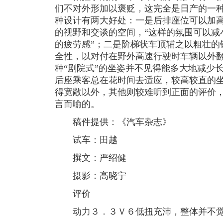
们不对外形加以褒贬，这完全是日产的一
种设计有两大好处：一是后排座位可以加
的视野和交谈的空间，“这样的氛围可以减
的疲劳感”；二是阶梯状车顶辅之以粗壮的
全性，以对付在野外高速行驶时车辆以外
种“剧院式”的坐姿并不见得能多大地减少
后座乘客总在花时间去适应，较高较直的
得宽敞以外，其他则较难听到正面的评价
言而喻的。
稿件提供：《汽车杂志》
试车：田越
撰文：严绍健
摄影：高晓宁
评价
动力３．３Ｖ６低扭充沛，整体并不觉