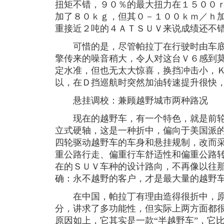
扭矩不错，９０％的最大扭力在１５００
加了８０ｋｇ，但其０－１００ｋｍ／ｈ
重接近２吨的４ＡＴＳＵＶ来说成绩还不
可惜的是，尽管帕拉丁在行驶时由车底
擎传来的噪音稍大，令人对这台Ｖ６感到
定水准，但也无太大惊喜，换挡冲击小，
以，在Ｄ挡巡航时突然加油转速提升很快
悬挂调校：兼顾越野城市两种路况
现在的越野车，有一个特色，就是前轮
立式硬轴，这是一种折中，偏向于美国派
四轮驱动越野车的车身和悬挂规制，改而
重公路行走、偏重行车舒适性和偏重公路
在的ＳＵＶ车种的设计路向，不再像以往
确：永不越野的客户，才是最大量的越野
在中国，帕拉丁有理由造得很折中，原
分，讲求了多功能性，但实际上两方面都
原因如上，它其实是一款“半越野车”，它