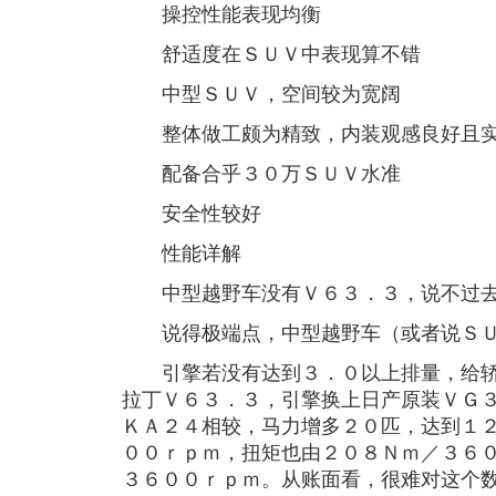
操控性能表现均衡
舒适度在ＳＵＶ中表现算不错
中型ＳＵＶ，空间较为宽阔
整体做工颇为精致，内装观感良好且
配备合乎３０万ＳＵＶ水准
安全性较好
性能详解
中型越野车没有Ｖ６３．３，说不过
说得极端点，中型越野车（或者说ＳＵ
引擎若没有达到３．０以上排量，给轿
拉丁Ｖ６３．３，引擎换上日产原装ＶＧ
ＫＡ２４相较，马力增多２０匹，达到１
００ｒｐｍ，扭矩也由２０８Ｎｍ／３６
３６００ｒｐｍ。从账面看，很难对这个