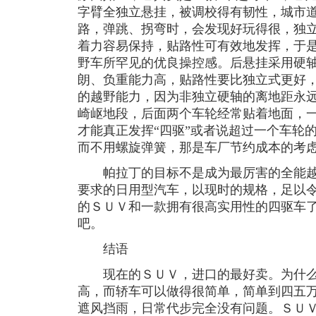
字臂全独立悬挂，被调校得有韧性，城市
路，弹跳、拐弯时，会发现好玩得很，独
着力容易保持，贴路性可有效地发挥，于
野车所罕见的优良操控感。后悬挂采用硬
朗、负重能力高，贴路性要比独立式更好
的越野能力，因为非独立硬轴的离地距永
崎岖地段，后面两个车轮经常贴着地面，
才能真正发挥“四驱”或者说超过一个车轮
而不用螺旋弹簧，那是车厂节约成本的考
帕拉丁的目标不是成为最厉害的全能越
要求的日用型汽车，以现时的规格，足以
的ＳＵＶ和一款拥有很高实用性的四驱车
吧。
结语
现在的ＳＵＶ，进口的最好卖。为什么
高，而轿车可以做得很简单，简单到四五
遮风挡雨，日常代步完全没有问题。ＳＵ