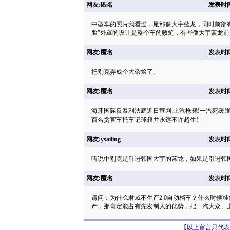
网友:匿名
发表时间: 
中型车的照片我看过，尾部像大宇蓝龙，同时前部
脸”外罩的设计是整个车的败笔，有些像大宇蓝龙
网友:匿名
发表时间: 
把别克弄成个大杂烩了。
网友:匿名
发表时间: 
海牙国际反暴利法庭近日宣判:上汽枪毙!一汽死缓!通
百名贪官车托车记球籍并永远不许超生!
网友:ysailing
发表时间: 
听说中别克是引进韩国大宇的蓝龙，如果是引进韩
网友:匿名
发表时间: 
请问：为什么君威不生产2.0自动档车？什么时候
产，那肯定能占有先发制人的优势，把一汽大众、
【以上留言只代表