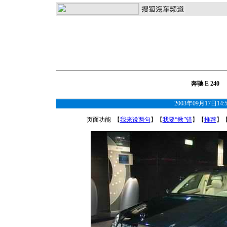
奔驰 E 240
2003年09月17日14
页面功能 【
我来说两句
】【
我要“揪”错
】【
推荐
】