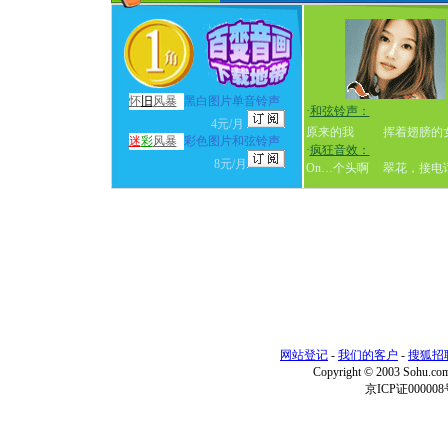
怀
旧
风暴
黑白图片单音铃声
·
和弦铃声：
4元/月
原来的我
挥着翅膀的
迷
彩
风暴
彩色图片和弦铃声
·
疯狂音效：
8元/月
On…个头啊
翠花，接电
网站登记
-
我们的客户
-
搜狐招
Copyright © 2003 Sohu.c
京ICP证000