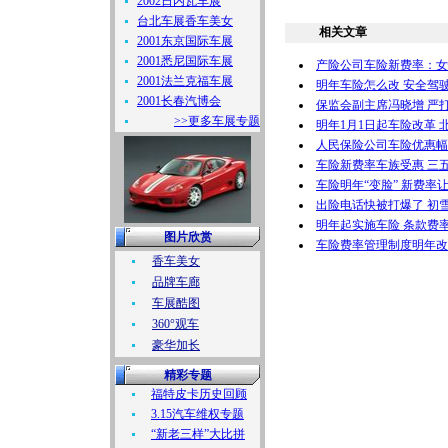
2002日内瓦车展
台北车展香车美女
相关文章
2001东京国际车展
2001悉尼国际车展
产险公司车险新费率：女
2001法兰克福车展
明年车险怎么改 安全驾
2001长春汽博会
保监会副主席冯晓增 严
>>更多车展专题
明年1月1日起车险改革 
人民保险公司车险优惠幅
车险新费率车族受惠 三
车险明年“变脸” 新费率
出险电话快被打爆了 初
明年起实施车险 条款费
图片欣赏
车险费率管理制度明年改 
香车美女
品牌车廊
车展酷图
360°观车
豪华加长
精彩专题
福特皮卡历史回顾
3.15汽车维权专题
“新老三样”大比拼