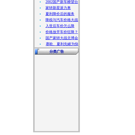
2002国产新车瞭望台
家轿新星派力奥
夏利降价后的服务
降税与汽车价格大战
入世后车价怎么降
价格放开车价狂降？
国产家轿大战北博会
赛欧、夏利先睹为快
分类广告