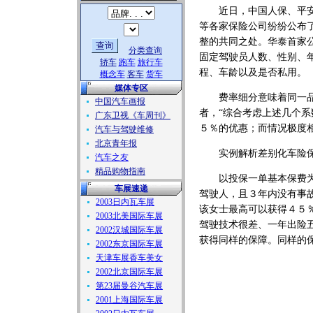
近日，中国人保、平安
等各家保险公司纷纷公布
整的共同之处。华泰首家
分类查询
固定驾驶员人数、性别、
轿车
跑车
旅行车
程、车龄以及是否私用。
概念车
客车
货车
媒体专区
费率细分意味着同一品牌
中国汽车画报
者，“综合考虑上述几个
广东卫视《车周刊》
５％的优惠；而情况极度
汽车与驾驶维修
北京青年报
实例解析差别化车险保
汽车之友
精品购物指南
以投保一单基本保费为１
车展速递
驾驶人，且３年内没有事
2003日内瓦车展
该女士最高可以获得４５
2003北美国际车展
驾驶技术很差、一年出险
2002汉城国际车展
获得同样的保障。同样的
2002东京国际车展
天津车展香车美女
2002北京国际车展
第23届曼谷汽车展
2001上海国际车展