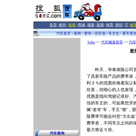
首页
-
邮件
-
短信
-
商城
-
搜索
-
新闻
-
体育
-
财经
-
IT
-
娱
汽车首页
新闻
查询
试车场
车文化
香车美
Sohu
>>
汽车频道首页
>>
汽
差
昨天，华泰保险公司首
了其新车险产品的费率表
利３％的优惠价格着实让
欣喜，但细心的人也发现
优惠是指向驾驶记录好、
佳的车主的，可如果您开
辆“老爷”车，手又“潮”，
险费率可能会叫您“大出血
费率表，不同车主之间的
最大将近５倍。
汽车查询