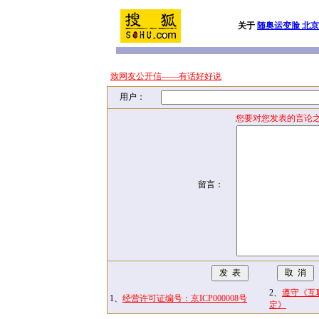
关于
随奥运变脸 北
致网友公开信——有话好好说
用户：
您要对您发表的言论之
留言：
2、
遵守《互
1、
经营许可证编号：京ICP000008号
定》